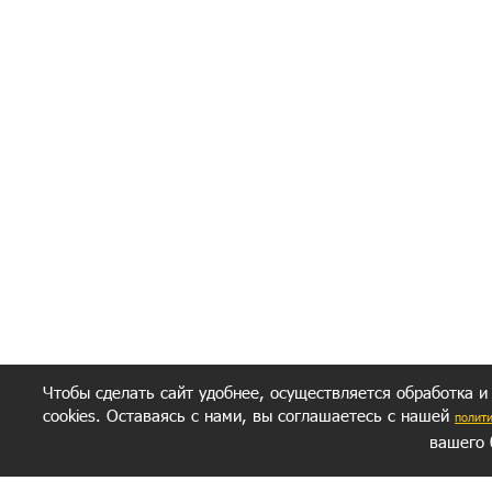
Я согласен(а
Политик
Полити
Получение моих 
Важно:
Ваш результат зависит от вашей мотивации
следуете моим советам из писем и книг.
Главное, что должно у вас быть - вер
желание заботься о своем здоровье.
Удачи! Искрен
Чтобы сделать сайт удобнее, осуществляется обработка и
cookies. Оставаясь с нами, вы соглашаетесь с нашей
полит
вашего 