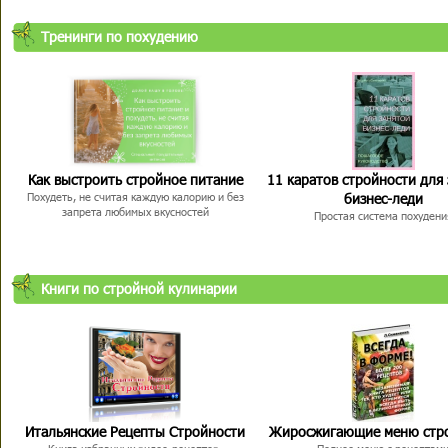
Тренинги по похудению
Как выстроить стройное питание
11 каратов стройности для
бизнес-леди
Похудеть, не считая каждую калорию и без
запрета любимых вкусностей
Простая система похудени
Книги по стройной кулинарии
Итальянские Рецепты Стройности
Жиросжигающие меню стр