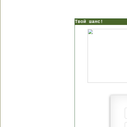
Твой шанс!