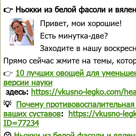
👉 Ньокки из белой фасоли и вяле
Привет, мои хорошие!
Есть минутка-две?
Заходите в нашу воскрес
Прямо сейчас жмите на темы, кото
👉
10 лучших овощей для уменьше
версии науки
здесь:
https://vkusno-legko.com/he
💡
Почему противовоспалительная 
ваших суставов
:
https://vkusno-leg
ID=77234
😮
Ньокки из белой фасоли и вяле