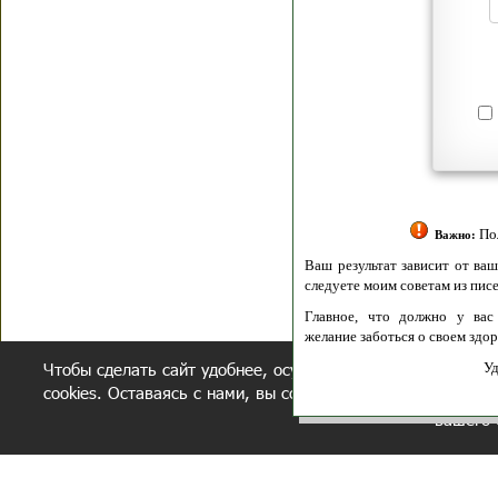
Я согласен(а
Политик
Полити
Получение моих 
Важно:
Ваш результат зависит от вашей мотивации
следуете моим советам из писем и книг.
Главное, что должно у вас быть - вер
желание заботься о своем здоровье.
Чтобы сделать сайт удобнее, осуществляется обработка и
Удачи! Искрен
cookies. Оставаясь с нами, вы соглашаетесь с нашей
полит
вашего 