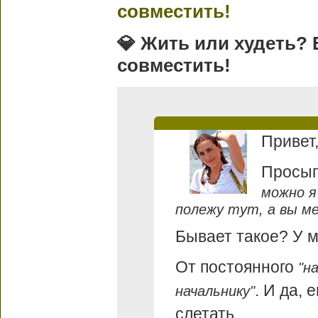
совместить!
💎 Жить или худеть?
совместить!
Привет
Просып
можно я
полежу тут, а вы м
Бывает такое? У м
От постоянного
"н
. И да, 
начальнику"
слетать.