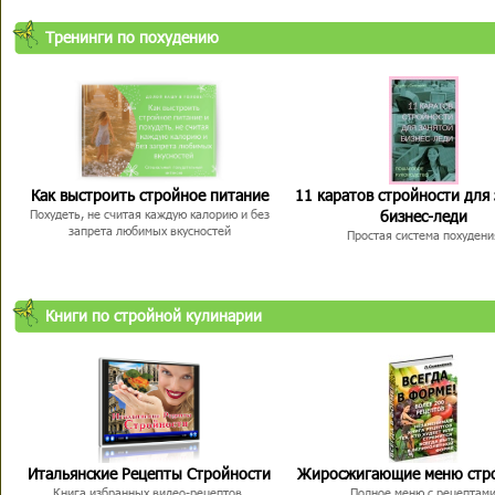
Тренинги по похудению
Как выстроить стройное питание
11 каратов стройности для
бизнес-леди
Похудеть, не считая каждую калорию и без
запрета любимых вкусностей
Простая система похудени
Книги по стройной кулинарии
Итальянские Рецепты Стройности
Жиросжигающие меню стр
Книга избранных видео-рецептов,
Полное меню с рецептам