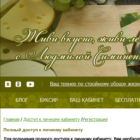
Ваш тренер по стройному образу жизни
БЛОГ
БУКСИР
ВАШ КАБИНЕТ
БЕСПЛАТН
Главная
/
Доступ к личному кабинету
/
Регистрация
Полный доступ к личному кабинету
Для получения полного доступа к личному кабинету, Вам необход