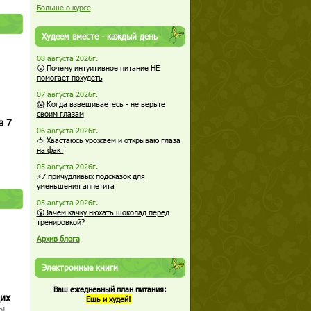
Больше о курсе
Худеем вместе - каждый день
08 августа 2026г.
😮 Почему интуитивное питание НЕ
помогает похудеть
07 августа 2026г.
😱 Когда взвешиваетесь - не верьте
своим глазам
а 7
06 августа 2026г.
🍅 Хвастаюсь урожаем и открываю глаза
на факт
05 августа 2026г.
⚡7 причудливых подсказок для
уменьшения аппетита
05 августа 2026г.
😮Зачем качку нюхать шоколад перед
тренировкой?
Архив блога
Электронные книги
Ваш ежедневный план питания:
щих
Ешь и худей!
о!