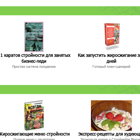
1 каратов стройности для занятых
Как запустить жиросжигание з
бизнес-леди
дней
Простая система похудения
Готовый план-сценарий
Жиросжигающие меню стройности
Экспресс-рецепты для худею
Полное меню с рецептами
Экономьте время и Стройнейте Вкусн