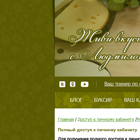
Ваш тренер по 
БЛОГ
БУКСИР
ВАШ К
Главная
/
Доступ к личному кабинету
/
Р
Полный доступ к личному кабинету
Для получения полного доступа к личн