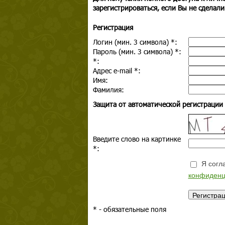
зарегистрироваться, если Вы не сделали
Регистрация
Логин (мин. 3 символа)
*
:
Пароль (мин. 3 символа)
*
:
*
:
Адрес e-mail
*
:
Имя:
Фамилия:
Защита от автоматической регистрации
Введите слово на картинке
*
:
Я согла
конфиденц
*
- обязательные поля