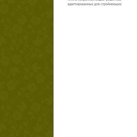
адаптированных для стройнеющих