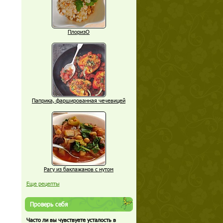
ПлоризО
Паприка, фаршированная чечевицей
Рагу из баклажанов с нутом
Еще рецепты
Проверь себя
Часто ли вы чувствуете усталость в