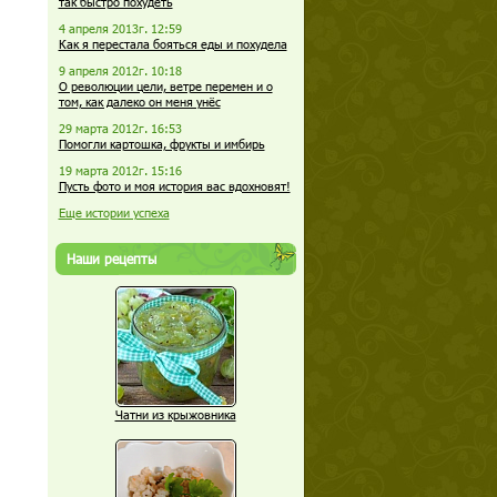
так быстро похудеть
4 апреля 2013г. 12:59
Как я перестала бояться еды и похудела
9 апреля 2012г. 10:18
О революции цели, ветре перемен и о
том, как далеко он меня унёс
29 марта 2012г. 16:53
Помогли картошка, фрукты и имбирь
19 марта 2012г. 15:16
Пусть фото и моя история вас вдохновят!
Еще истории успеха
Наши рецепты
Чатни из крыжовника