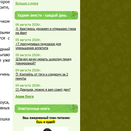
торое
Больше о курсе
рите,
Худеем вместе - каждый день
очком
06 августа 2026г.
🍅 Хвастаюсь урожаем и открываю глаза
ырыми
на факт
ся с
05 августа 2026г.
⚡7 причудливых подсказок для
уменьшения аппетита
едний
сыпаю
05 августа 2026г.
😮Зачем качку нюхать шоколад перед
я уже
тренировкой?
04 августа 2026г.
очень
👌 Коктейль от тяги к сладкому за 2
минуты
04 августа 2026г.
🏋️‍♀️ Девушка, можно я вам совет дам?
Архив блога
оуса,
авных
Электронные книги
Ваш ежедневный план питания:
рошка
Ешь и худей!