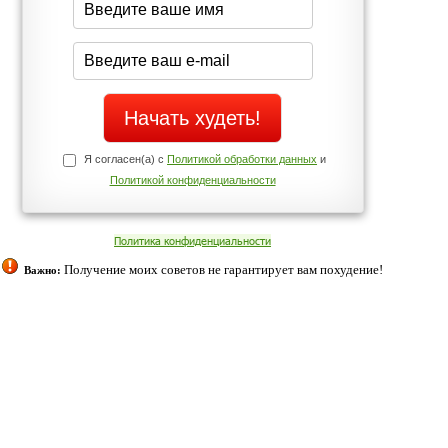
Да
Нет
Телефоны службы поддержки
+7 (909) 421-77-27
ованием cookies. Оставаясь с нами, вы соглашаетесь с нашей
 браузера.
Согласен
ательно вы
 фигуру и