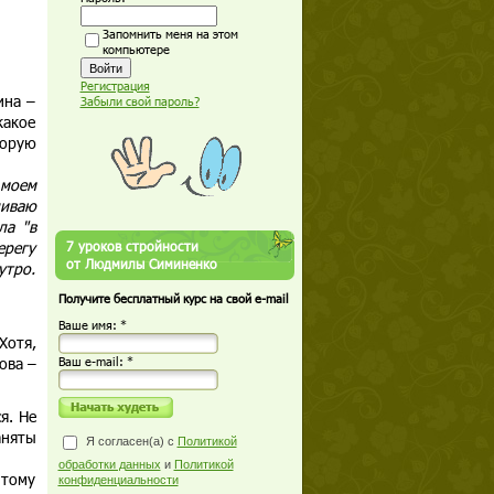
Запомнить меня на этом
компьютере
Регистрация
ина –
Забыли свой пароль?
какое
торую
 моем
ливаю
ла "в
ерегу
7 уроков стройности
от Людмилы Симиненко
утро.
Получите бесплатный курс на свой e-mail
Ваше имя: *
Хотя,
ова –
Ваш е-mail: *
я. Не
аняты
Я согласен(а) с
Политикой
обработки данных
и
Политикой
 тому
конфиденциальности