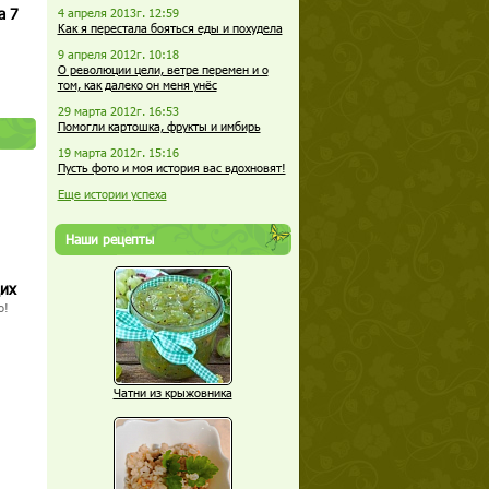
а 7
4 апреля 2013г. 12:59
Как я перестала бояться еды и похудела
9 апреля 2012г. 10:18
О революции цели, ветре перемен и о
том, как далеко он меня унёс
29 марта 2012г. 16:53
Помогли картошка, фрукты и имбирь
19 марта 2012г. 15:16
Пусть фото и моя история вас вдохновят!
Еще истории успеха
Наши рецепты
щих
о!
Чатни из крыжовника