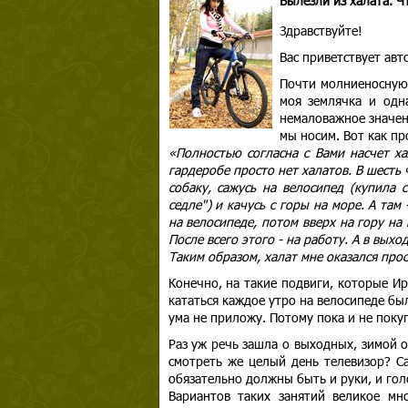
Вылезли из халата. Ч
Здравствуйте!
Вас приветствует ав
Почти молниеносную
моя землячка и одн
немаловажное значен
мы носим. Вот как п
«Полностью согласна с Вами насчет ха
гардеробе просто нет халатов. В шесть
собаку, сажусь на велосипед (купила 
седле") и качусь с горы на море. А там
на велосипеде, потом вверх на гору на
После всего этого - на работу. А в вых
Таким образом, халат мне оказался прос
Конечно, на такие подвиги, которые Ир
кататься каждое утро на велосипеде был
ума не приложу. Потому пока и не поку
Раз уж речь зашла о выходных, зимой о
смотреть же целый день телевизор? Са
обязательно должны быть и руки, и голов
Вариантов таких занятий великое мно