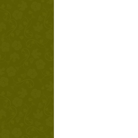
Твой ша