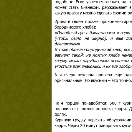
подобное. Если увлечься всерьез, на э
может стать бизнесом, рассказывает 
какую красоту можно сделать своими ру
Ирина в своем письме прокомментиро
бородинского хлеба):
«Подобный суп с баклажанами я варю 
(чтобы было не жирно), и еще доб
баклажанами.
Я тоже обожаю бородинский хлеб, все 
вариант такой: на ломтик хлеба нама
сверху мелко нарубленным чесноком 
угостила всех знакомых, и их все одобр
А я вчера вечером провела еще оди
оригинальным. Но вкусным – это точно.
На 4 порций понадобится: 500 г курин
половина ст. ложки порошка карри. Д
долях.
Куриную грудку нарезать «брусочками
карри. Через 20 минут панировать кусоч