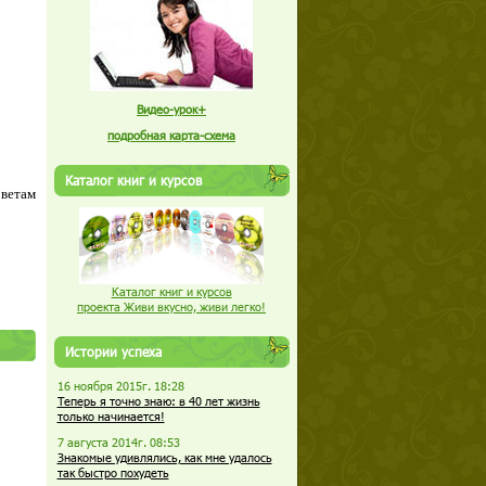
Видео-урок+
подробная карта-схема
Каталог книг и курсов
оветам
Каталог книг и курсов
проекта Живи вкусно, живи легко!
Истории успеха
16 ноября 2015г. 18:28
Теперь я точно знаю: в 40 лет жизнь
только начинается!
7 августа 2014г. 08:53
Знакомые удивлялись, как мне удалось
так быстро похудеть