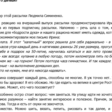
то дальше?
тор этой рассылки Людмила Симиненко.
 реакцию на вчерашний выпуск рассылки продемонстрировала Ир
а из первых подписчиц рассылки. Напомню – речь шла о том, 
ие для «бодрости духа» и нашего рациона может иметь одежда, ко
рокомментировали мое письмо Ирина:
лата. Я этот "халатный" вопрос решила для себя радикально - в
 часов утра каждый день я натягиваю джинсы 26 уже размера, прогу
себе в подарок на 50-летие, научилась кататься и все лето прове
 - как всегда: купание в любую погоду, потом километров пять по б
 нем же - на горном! Потом полтора часа гимнастики. И так каждое 
одные - на выполнение домашних дел.
то не нужен, мне его некогда надевать».
ина совершает каждый день, способны не многие. Я уж точно нет. 
о бы здорово! Я его обожаю. Но где ездить на велике в центре Рост
паю. Может, кто чего посоветует?
собенно остро стоит вопрос: чем заняться. На улицу идти не хочетс
мое разумное – найти занятие интересное и полезное. Причем, з
а. Тогда и есть от скуки не захочется.
жество. Можно шить, вязать, лепить, рисовать и так далее, и