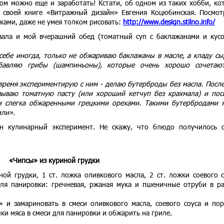
том можно еще и заработать! Кстати, об одном из таких хобби, ко
в своей книге «Витражный дизайн» Евгения Коцюбинская. Посмот
ками, даже не умея толком рисовать:
http://www.design.stilno.info/
вала и мой вчерашний обед (томатный суп с баклажанами и кус
себе иногда, только не обжариваю баклажаны в масле, а кладу с
авляю грибы (шампиньоны), которые очень хорошо сочетают
время экспериментирую с ним - делаю бутерброды без масла. Посл
зываю томатную пасту (или хороший кетчуп без крахмала) и по
и слегка обжаренными грецкими орехами. Такими бутербродами 
или».
н кулинарный эксперимент. Не скажу, что блюдо получилось 
«Чипсы» из куриной грудки
ой грудки, 1 ст. ложка оливкового масла, 2 ст. ложки соевого с
ля панировки: гречневая, ржаная мука и пшеничные отруби в р
» и замариновать в смеси оливкового масла, соевого соуса и по
ки мяса в смеси для панировки и обжарить на гриле.