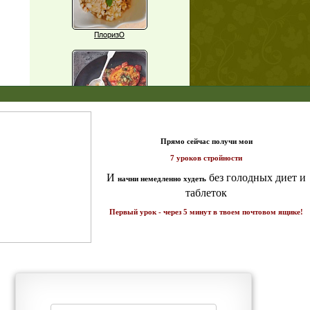
ПлоризО
X
Паприка, фаршированная чечевицей
т и
ике!
Рагу из баклажанов с нутом
Еще рецепты
Проверь себя
Часто ли вы чувствуете усталость в
середине дня?