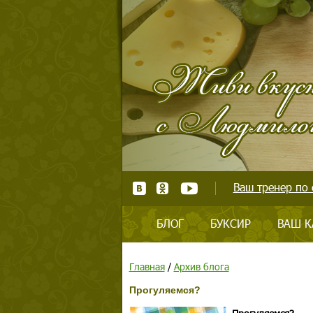
Ваш тренер по 
БЛОГ
БУКСИР
ВАШ К
Главная
/
Архив блога
Прогуляемся?