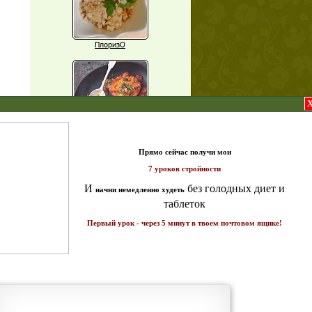
ПлоризО
X
Паприка, фаршированная чечевицей
т и
ике!
Рагу из баклажанов с нутом
Еще рецепты
Проверь себя
Часто ли вы чувствуете усталость в