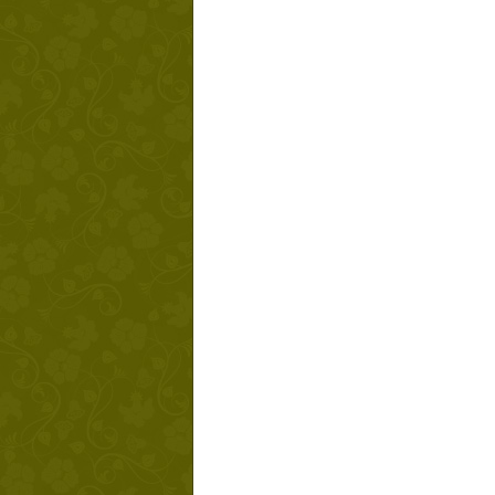
Твой ша