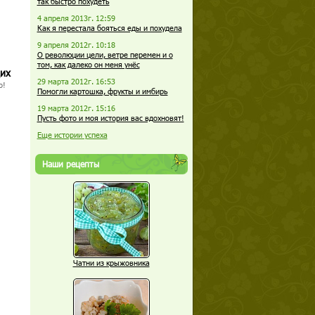
так быстро похудеть
4 апреля 2013г. 12:59
Как я перестала бояться еды и похудела
9 апреля 2012г. 10:18
О революции цели, ветре перемен и о
том, как далеко он меня унёс
щих
29 марта 2012г. 16:53
о!
Помогли картошка, фрукты и имбирь
19 марта 2012г. 15:16
Пусть фото и моя история вас вдохновят!
Еще истории успеха
Наши рецепты
Чатни из крыжовника