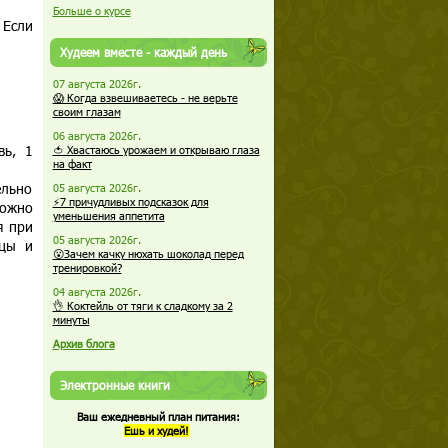
Больше о курсе
 Если
Худеем вместе - каждый день
07 августа 2026г.
😱 Когда взвешиваетесь - не верьте
своим глазам
06 августа 2026г.
вь, 1
🍅 Хвастаюсь урожаем и открываю глаза
на факт
ельно
05 августа 2026г.
⚡7 причудливых подсказок для
можно
уменьшения аппетита
я при
05 августа 2026г.
ицы и
😮Зачем качку нюхать шоколад перед
тренировкой?
04 августа 2026г.
👌 Коктейль от тяги к сладкому за 2
минуты
Архив блога
Электронные книги
Ваш ежедневный план питания:
Ешь и худей!