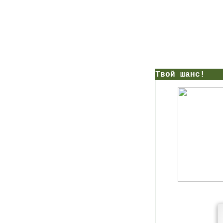
нс!
Прямо сейчас получи мои
7 уроков стройности
И
без голодных дие
начни немедленно худеть
таблеток
Первый урок - через 5 минут в твоем почтовом ящ