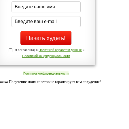
середине дня?
Да
Нет
Телефоны службы поддержки
+7 (909) 421-77-27
ованием cookies. Оставаясь с нами, вы соглашаетесь с нашей
 браузера.
Согласен
ательно вы
 фигуру и