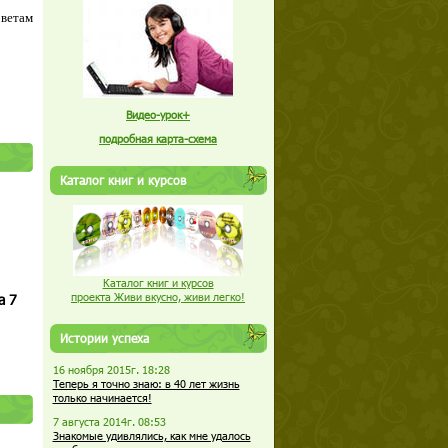
оветам
Видео-урок+
подробная карта-схема
Каталог книг и курсов
Каталог книг и курсов
а 7
проекта Живи вкусно, живи легко!
Истории успеха
16 ноября 2015г. 18:28
Теперь я точно знаю: в 40 лет жизнь
только начинается!
7 августа 2014г. 08:53
Знакомые удивлялись, как мне удалось