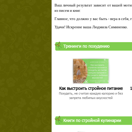
Ваш личный результат зависит от вашей мотив
из писем и книг.
Главное, что должно у вас быть - вера в себя,
Удачи! Искренне ваша Людмила Симиненко.
Тренинги по похудению
Как выстроить стройное питание
1
Похудеть, не считая каждую калорию и без
запрета любимых вкусностей
Книги по стройной кулинарии