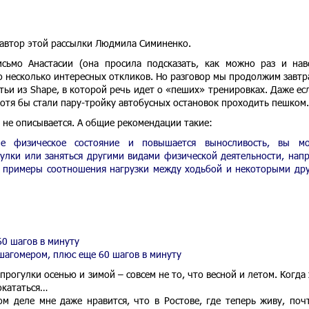
 автор этой рассылки Людмила Симиненко.
сьмо Анастасии (она просила подсказать, как можно раз и нав
о несколько интересных откликов. Но разговор мы продолжим завтр
тьи из Shape, в которой речь идет о «пеших» тренировках. Даже ес
 хотя бы стали пару-тройку автобусных остановок проходить пешком.
 не описывается. А общие рекомендации такие:
е физическое состояние и повышается выносливость, вы мо
улки или заняться другими видами физической деятельности, нап
 примеры соотношения нагрузки между ходьбой и некоторыми др
0 шагов в минуту
шагомером, плюс еще 60 шагов в минуту
прогулки осенью и зимой – совсем не то, что весной и летом. Когда
окататься…
ом деле мне даже нравится, что в Ростове, где теперь живу, поч