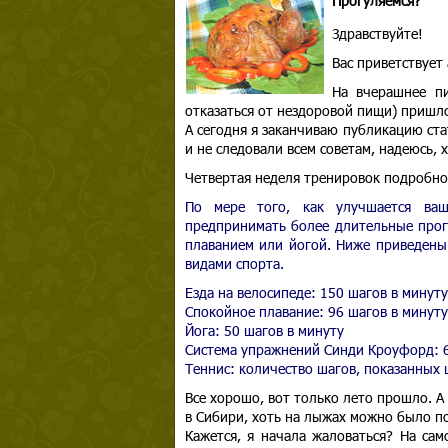
Прогуляемся?
Здравствуйте!
Вас приветствует
На вчерашнее пи
отказаться от нездоровой пищи) пришл
А сегодня я заканчиваю публикацию ста
и не следовали всем советам, надеюсь,
Четвертая неделя тренировок подробно
По мере того, как улучшается ваш
предпринимать более длительные прог
плаванием или йогой. Ниже приведены
видами спорта.
Езда на велосипеде: 150 шагов в минуту
Спокойное плавание: 96 шагов в минуту
Йога: 50 шагов в минуту
Система упражнений Синди Кроуфорд: 6
Теннис: количество шагов, показанных 
Все хорошо, вот только лето прошло. А 
в Сибири, хоть на лыжах можно было п
Кажется, я начала жаловаться? На сам