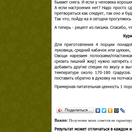
бывает снега. И если у человека хорош
А если настроения нет? Надо просто сд
претвориться как следует, так оно и буд
Так что, пойду-ка я сегодня прогуляюсь
А теперь - рецепт из письма. Спасибо, 
Кури
Для приготовления 4 порции понадо
луковица, средний кабачок или цуккин, 
Овощи нарезаем полосками/пластинка
срезать лишний жир) нужно натереть 
добавить другие специи по вкусу и вы
температуре около 170-180 градусов
поставить обратно в духовку на полчаса
Примерная питательная ценность 1 порц
Поделиться…
Важно:
Получение моих советов не гарантиру
Результат может отличаться в каждом 