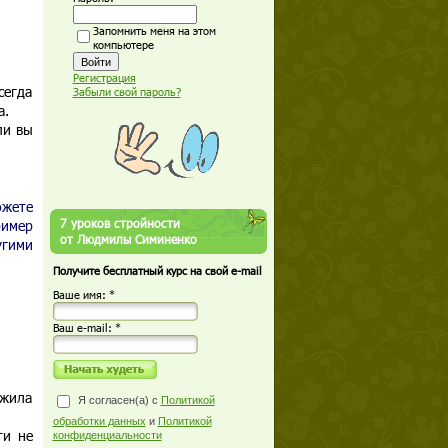
Запомнить меня на этом
компьютере
Регистрация
сегда
Забыли свой пароль?
а.
ли вы
жете
7 уроков стройности
ример
от Людмилы Симиненко
угими
Получите бесплатный курс на свой e-mail
Ваше имя: *
Ваш е-mail: *
 жила
Я согласен(а) с
Политикой
обработки данных
и
Политикой
ти не
конфиденциальности