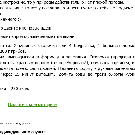
ее настроение, то у природы действительно нет плохой погоды.
елать вид, что все у вас хорошо и чувствуете вы себя не подъеме.
ет!
 немного :)
что дарите мне новые идеи!
ные окорочка, запеченные с овощами
бится: 2 куриных окорочка или 4 бедрышка, 1 большая морко
200 г грибов.
ми, выкладываем в форму для запекания. Окорочка (предварит
солью и красным перцем (не переборщить!), обмазать горчицей, 
ложить поверх слоя овощей. Поставить форму в духовку запекатьс
. Через 15 минут вытащить, долить воды до трети высоты кур
.
ии – 280 ккал.
Перейти к комментариям
ет вам похудение!
индивидуальном случае.