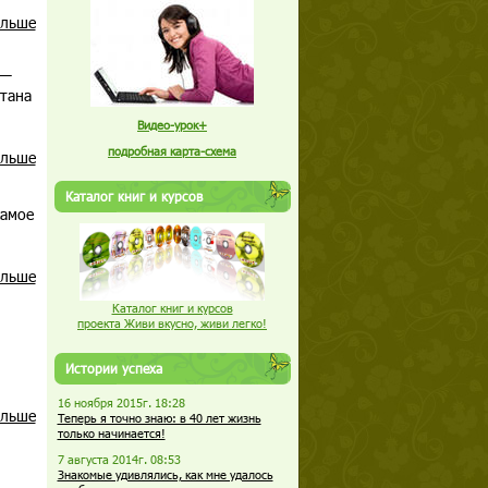
альше
 —
отана
Видео-урок+
подробная карта-схема
альше
Каталог книг и курсов
самое
альше
Каталог книг и курсов
проекта Живи вкусно, живи легко!
Истории успеха
16 ноября 2015г. 18:28
альше
Теперь я точно знаю: в 40 лет жизнь
только начинается!
7 августа 2014г. 08:53
Знакомые удивлялись, как мне удалось