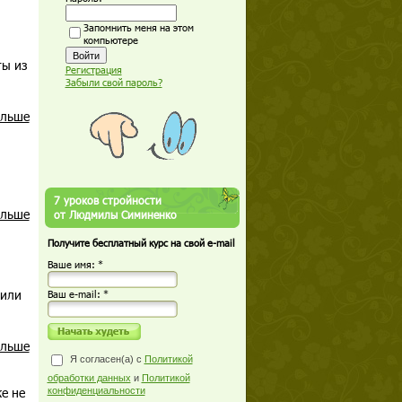
Запомнить меня на этом
компьютере
ты из
Регистрация
Забыли свой пароль?
альше
7 уроков стройности
альше
от Людмилы Симиненко
Получите бесплатный курс на свой e-mail
Ваше имя: *
рили
Ваш е-mail: *
альше
Я согласен(а) с
Политикой
обработки данных
и
Политикой
е не
конфиденциальности