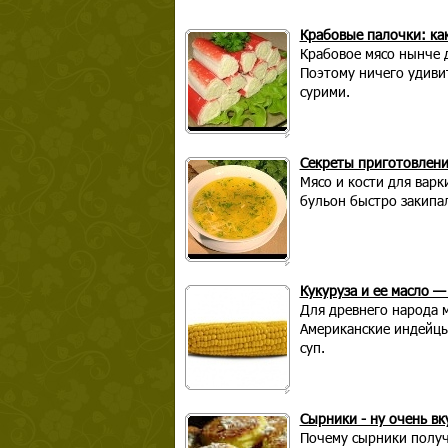
Крабовые палочки: ка
Крабовое мясо нынче д
Поэтому ничего удиви
сурими.
Секреты приготовлен
Мясо и кости для вар
бульон быстро закипал
Кукуруза и ее масло 
Для древнего народа м
Американские индейцы 
суп.
Сырники - ну очень вк
Почему сырники получи