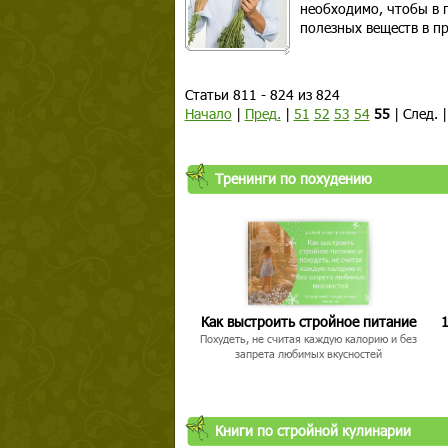
необходимо, чтобы в 
полезных веществ в пр
Статьи 811 - 824 из 824
Начало
|
Пред.
|
51
52
53
54
55
| След. 
Тренинги по похудению
Как выстроить стройное питание
1
Похудеть, не считая каждую калорию и без
запрета любимых вкусностей
Книги по стройной кулинарии