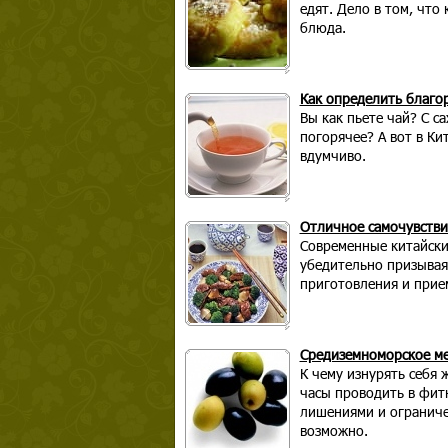
едят. Дело в том, что
блюда.
Как определить благо
Вы как пьете чай? С с
погорячее? А вот в Ки
вдумчиво.
Отличное самочувстви
Современные китайские
убедительно призывая
приготовления и прие
Средиземноморское м
К чему изнурять себя 
часы проводить в фит
лишениями и ограниче
возможно.