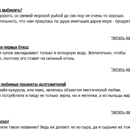
к выбирать?
орого, со свежей морской рыбой до сих пор не очень-то хорошо.
тельного, что нам пришлась по душе имитация даров моря - продук
Читать д
ия первых блюд
ки супов закладывают только в холодную воду. Желательно, чтобы
, поэтому его ставят на сильный огонь.
Читать д
— любимые продукты долгожителей
айя кукуруза, или маис, являлась объектом мистической любви.
потребляли в пищу не только зерна, но и метелки, а из пыльцы ва
Читать д
усно!
ли такое название? Ведь их делают не из сыра, да и сырыми их тож