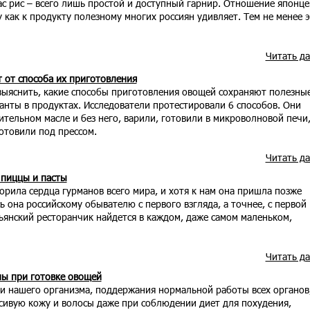
с рис – всего лишь простой и доступный гарнир. Отношение японце
у как к продукту полезному многих россиян удивляет. Тем не менее 
Читать д
 от способа их приготовления
ыяснить, какие способы приготовления овощей сохраняют полезны
анты в продуктах. Исследователи протестировали 6 способов. Они
тельном масле и без него, варили, готовили в микроволновой печи
готовили под прессом.
Читать д
 пиццы и пасты
орила сердца гурманов всего мира, и хотя к нам она пришла позже
 она российскому обывателю с первого взгляда, а точнее, с первой
ьянский ресторанчик найдется в каждом, даже самом маленьком,
Читать д
ны при готовке овощей
и нашего организма, поддержания нормальной работы всех органов
асивую кожу и волосы даже при соблюдении диет для похудения,