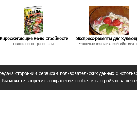
Жиросжигающие меню стройности
Экспресс-рецепты для худею
Полное меню с рецептами
Экономьте время и Стройнейте Вкусн
редача сторонним сервисам пользовательских данных с использ
. Вы можете запретить сохранение cookies в настройках вашего