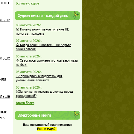
этого
Больше о курсе
Худеем вместе - каждый день
альше
08 августа 2026г.
😮 Почему интуитивное питание НЕ
помогает похудеть
07 августа 2026г.
😱 Когда взвешиваетесь - не верьте
своим глазам
06 августа 2026г.
альше
🍅 Хвастаюсь урожаем и открываю глаза
на факт
05 августа 2026г.
⚡7 причудливых подсказок для
ила
уменьшения аппетита
05 августа 2026г.
😮Зачем качку нюхать шоколад перед
альше
тренировкой?
Архив блога
дные
Электронные книги
ичь
Ваш ежедневный план питания:
Ешь и худей!