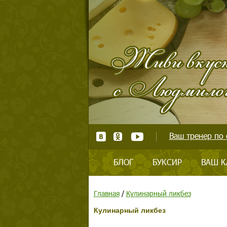
Ваш тренер по 
БЛОГ
БУКСИР
ВАШ К
Главная
/
Кулинарный ликбез
Кулинарный ликбез