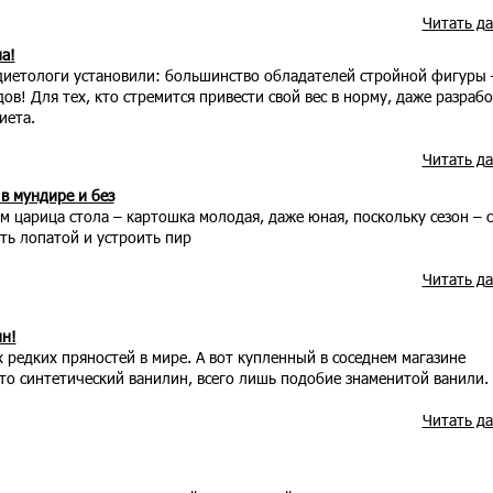
Читать д
а!
диетологи установили: большинство обладателей стройной фигуры
в! Для тех, кто стремится привести свой вес в норму, даже разраб
иета.
Читать д
в мундире и без
м царица стола – картошка молодая, даже юная, поскольку сезон – 
ть лопатой и устроить пир
Читать д
ин!
х редких пряностей в мире. А вот купленный в соседнем магазине
то синтетический ванилин, всего лишь подобие знаменитой ванили.
Читать д