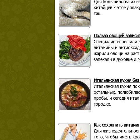
Для большинства из на
китайцев к этому злак
так.
Польза овощей зависит
Специалисты решили в
витамины и антиоксид
жарили овощи на расти
запекали в духовке и 
Итальянская кухня без
Итальянская кухня пок
остальных, полюбилась
пробы, и сегодня итал
городке.
Как сохранить витами
Для жизнедеятельност
того, чтобы иметь кр