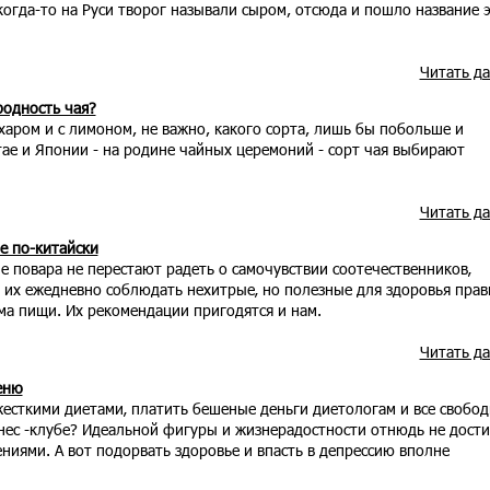
 когда-то на Руси творог называли сыром, отсюда и пошло название 
Читать д
родность чая?
ахаром и с лимоном, не важно, какого сорта, лишь бы побольше и
тае и Японии - на родине чайных церемоний - сорт чая выбирают
Читать д
е по-китайски
 повара не перестают радеть о самочувствии соотечественников‚
 их ежедневно соблюдать нехитрые‚ но полезные для здоровья прав
ма пищи. Их рекомендации пригодятся и нам.
Читать д
еню
жесткими диетами‚ платить бешеные деньги диетологам и все свобо
нес -клубе? Идеальной фигуры и жизнерадостности отнюдь не дост
ниями. А вот подорвать здоровье и впасть в депрессию вполне