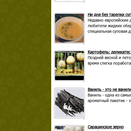
Ни дня без тарелки суп
Недавно европейские 
любители жидких обедо
специальная суповая д
Картофель: деликатес 
Поздней весной и лето
время слегка поработа
Ваниль - это не ванил
Ваниль - одна из самы
ароматный пакетик - э
Сарацинское зерно