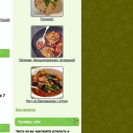
альше
ПлоризО
Паприка, фаршированная чечевицей
а 7
Рагу из баклажанов с нутом
Еще рецепты
Проверь себя
Часто ли вы чувствуете усталость в