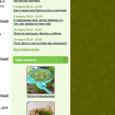
в и
так быстро похудеть
это
4 апреля 2013г. 12:59
Как я перестала бояться еды и похудела
9 апреля 2012г. 10:18
альше
О революции цели, ветре перемен и о
том, как далеко он меня унёс
29 марта 2012г. 16:53
е
Помогли картошка, фрукты и имбирь
19 марта 2012г. 15:16
,
Пусть фото и моя история вас вдохновят!
Еще истории успеха
альше
Наши рецепты
альше
Чатни из крыжовника
, для