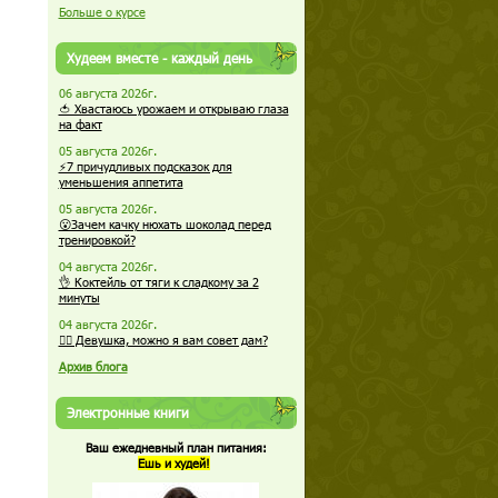
Больше о курсе
Худеем вместе - каждый день
06 августа 2026г.
🍅 Хвастаюсь урожаем и открываю глаза
на факт
05 августа 2026г.
⚡7 причудливых подсказок для
уменьшения аппетита
05 августа 2026г.
😮Зачем качку нюхать шоколад перед
тренировкой?
04 августа 2026г.
👌 Коктейль от тяги к сладкому за 2
минуты
04 августа 2026г.
🏋️‍♀️ Девушка, можно я вам совет дам?
Архив блога
Электронные книги
Ваш ежедневный план питания:
Ешь и худей!