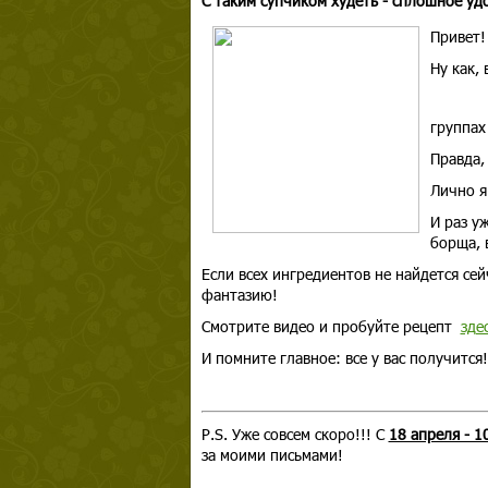
С таким супчиком худеть - сплошное уд
Привет!
Ну как,
группах
Правда,
Лично я
И раз у
борща, 
Если всех ингредиентов не найдется се
фантазию!
Смотрите видео и пробуйте рецепт
зде
И помните главное: все у вас получится!
P.S. Уже совсем скоро!!! С
18 апреля - 
за моими письмами!