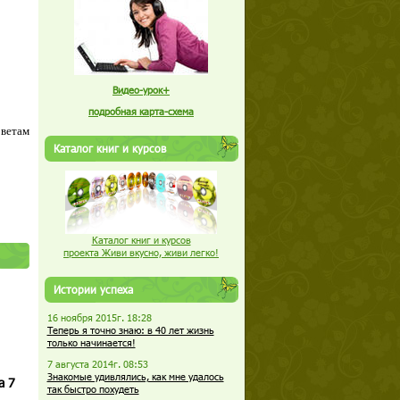
Видео-урок+
подробная карта-схема
оветам
Каталог книг и курсов
Каталог книг и курсов
проекта Живи вкусно, живи легко!
Истории успеха
16 ноября 2015г. 18:28
Теперь я точно знаю: в 40 лет жизнь
только начинается!
7 августа 2014г. 08:53
Знакомые удивлялись, как мне удалось
а 7
так быстро похудеть