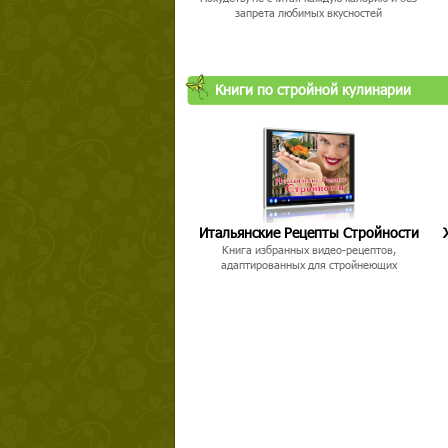
запрета любимых вкусностей
Книги по стройной кулинарии
Итальянские Рецепты Стройности
Книга избранных видео-рецептов,
адаптированных для стройнеющих