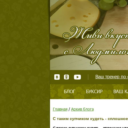
Ваш тренер по 
БЛОГ
БУКСИР
ВАШ К
Главная
/
Архив блога
С таким супчиком худеть - сплошно