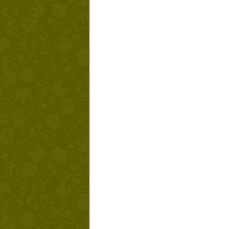
Твой ша