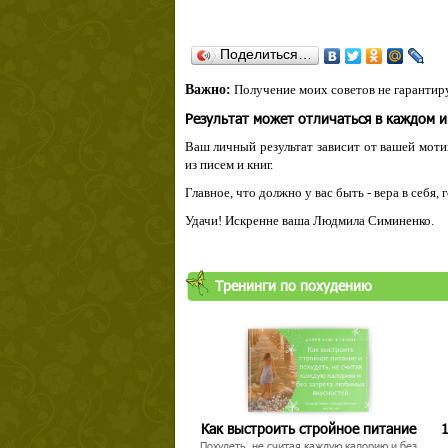
Поделиться…
Важно:
Получение моих советов не гарантиру
Результат может отличаться в каждом 
Ваш личный результат зависит от вашей мотив
из писем и книг.
Главное, что должно у вас быть - вера в себя,
Удачи! Искренне ваша Людмила Симиненко.
Тренинги по похудению
Как выстроить стройное питание
1
Похудеть, не считая каждую калорию и без