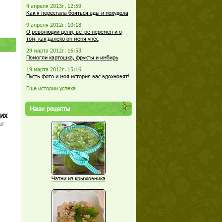
4 апреля 2013г. 12:59
Как я перестала бояться еды и похудела
9 апреля 2012г. 10:18
О революции цели, ветре перемен и о
том, как далеко он меня унёс
29 марта 2012г. 16:53
Помогли картошка, фрукты и имбирь
19 марта 2012г. 15:16
Пусть фото и моя история вас вдохновят!
Еще истории успеха
Наши рецепты
щих
о!
Чатни из крыжовника