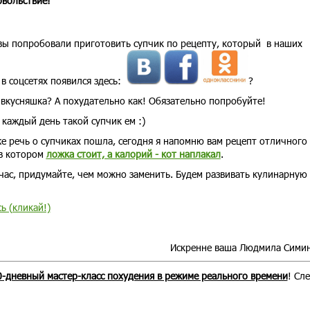
овольствие!
 вы попробовали приготовить супчик по рецепту, который в наших
 в соцсетях появился здесь:
?
 вкусняшка? А похудательно как! Обязательно попробуйте!
 каждый день такой супчик ем :)
же речь о супчиках пошла, сегодня я напомню вам рецепт отличного
в котором
ложка стоит, а калорий - кот наплакал
.
йчас, придумайте, чем можно заменить. Будем развивать кулинарную
сь (кликай!)
Искренне ваша Людмила Сими
10-дневный мастер-класс похудения в режиме реального времени
! Сл