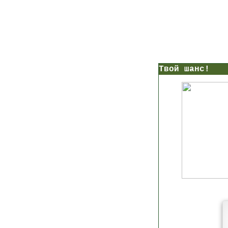
нс!
Прямо сейчас получи мои
7 уроков стройности
И
без голодных дие
начни немедленно худеть
таблеток
Первый урок - через 5 минут в твоем почтовом ящ