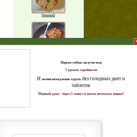
ПлоризО
X
Паприка, фаршированная чечевицей
т и
ике!
Рагу из баклажанов с нутом
Еще рецепты
Проверь себя
Часто ли вы чувствуете усталость в
середине дня?