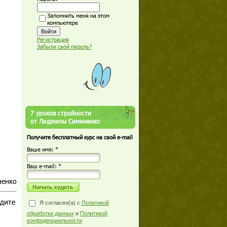
Запомнить меня на этом
компьютере
Регистрация
Забыли свой пароль?
7 уроков стройности
от Людмилы Симиненко
Получите бесплатный курс на свой e-mail
Ваше имя: *
Ваш е-mail: *
ненко
едите
Я согласен(а) с
Политикой
обработки данных
и
Политикой
конфиденциальности