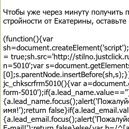
Чтобы уже через минуту получить
стройности от Екатерины, оставьте
(function(){var
sh=document.createElement('script');s
= true;sh.src='http://stilno.justclick.
n=5010';var s=document.getElements
[0];s.parentNode.insertBefore(sh,s);}
jc_chkscrfrm5010(){var a=document.
form-5010');if(a.lead_name.value==''
{a.lead_name.focus();alert('Пожалу
имя!');return false}if(a.lead_email.va
{a.lead_email.focus();alert('Пожалу
E-mail!');return false}else{var b=/^