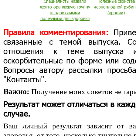
Специалисты назвали
Полезные свойства
желто-оранжевую группу
черноплодной ряби
плодов самыми
(аронии)
полезными для здоровья
Правила комментирования:
Приве
связанные с темой выпуска. С
отношения к теме выпуска 
оскорбительные по форме или сод
Вопросы автору рассылки просьба
"Контакты".
Важно:
Получение моих советов не гара
Результат может отличаться в каж
случае.
Ваш личный результат зависит от ва
здоровья, от того, насколько тщательно