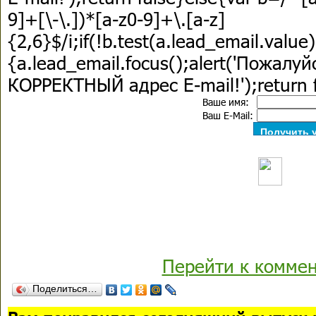
9]+[\-\.])*[a-z0-9]+\.[a-z]
{2,6}$/i;if(!b.test(a.lead_email.value)
{a.lead_email.focus();alert('Пожалу
КОРРЕКТНЫЙ адрес E-mail!');return f
Ваше имя:
Ваш E-Mail:
Перейти к комме
Поделиться…