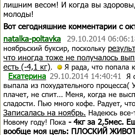
лишним весом! И когда вы здоровы
молоды!
Вот сегодняшние комментарии с окт
natalka-poltavka
29.10.2014 06:06:
резуль
ноябрьский буксир, поскольку
что иногда тоже не получалось вып
есть (-4,1 кг)
.
Я рада, что попала к
Екатерин
а
29.10.2014 14:40:41
Я 
выпала из похудательного процесса( У
плачет, не спит... Меня, когда не выс
сладости. Пью много кофе. Радует, что
Записалась на ноябрь.
Надеюсь все-т
- 4кг за 2,5мес. Е
Новому году! Пока
вообще моя цель: ПЛОСКИЙ ЖИВОТ!