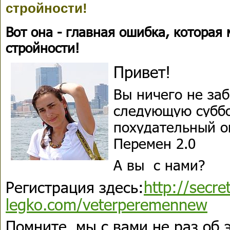
стройности!
Вот она - главная ошибка, которая
стройности!
Привет!
Вы ничего не за
следующую суббо
похудательный о
Перемен 2.0
А вы с нами?
http://secre
Регистрация здесь:
legko.com/veterperemennew
Помните, мы с вами не раз об 