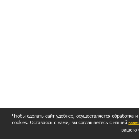
Я согласен(а
Политик
Полити
Получение моих 
Важно:
Ваш результат зависит от вашей мотивации
следуете моим советам из писем и книг.
Главное, что должно у вас быть - вер
желание заботься о своем здоровье.
Удачи! Искрен
Чтобы сделать сайт удобнее, осуществляется обработка и
cookies. Оставаясь с нами, вы соглашаетесь с нашей
полит
вашего 