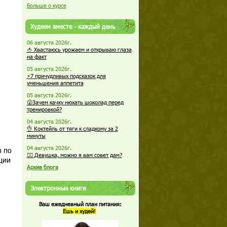
Больше о курсе
Худеем вместе - каждый день
06 августа 2026г.
🍅 Хвастаюсь урожаем и открываю глаза
на факт
05 августа 2026г.
⚡7 причудливых подсказок для
уменьшения аппетита
05 августа 2026г.
😮Зачем качку нюхать шоколад перед
тренировкой?
04 августа 2026г.
👌 Коктейль от тяги к сладкому за 2
минуты
04 августа 2026г.
ы по
🏋️‍♀️ Девушка, можно я вам совет дам?
еции
Архив блога
Электронные книги
Ваш ежедневный план питания:
Ешь и худей!