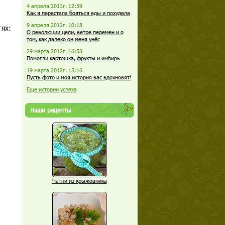
4 апреля 2013г. 12:59
Как я перестала бояться еды и похудела
9 апреля 2012г. 10:18
етях:
О революции цели, ветре перемен и о
том, как далеко он меня унёс
29 марта 2012г. 16:53
Помогли картошка, фрукты и имбирь
19 марта 2012г. 15:16
Пусть фото и моя история вас вдохновят!
Еще истории успеха
Наши рецепты
Чатни из крыжовника