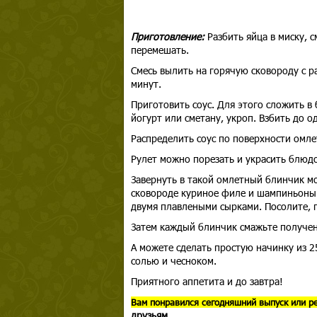
Приготовление:
Разбить яйца в миску, 
перемешать.
Смесь вылить на горячую сковороду с 
минут.
Приготовить соус. Для этого сложить в
йогурт или сметану, укроп. Взбить до о
Распределить соус по поверхности омлет
Рулет можно порезать и украсить блюд
Завернуть в такой омлетный блинчик мо
сковороде куриное филе и шампиньоны (
двумя плавлеными сырками. Посолите, п
Затем каждый блинчик смажьте получен
А можете сделать простую начинку из 2
солью и чесноком.
Приятного аппетита и до завтра!
Вам понравился сегодняшний выпуск или р
друзьям.