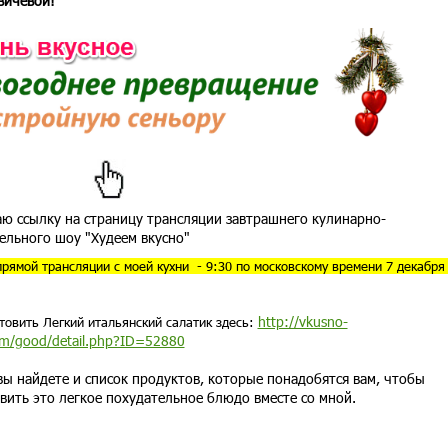
вичевой!
аю ссылку на страницу трансляции завтрашнего кулинарно-
ельного шоу "Худеем вкусно"
рямой трансляции с моей кухни - 9:30 по московскому времени 7 декабря
http://vkusno-
товить Легкий итальянский салатик здесь:
om/good/detail.php?ID=52880
вы найдете и список продуктов, которые понадобятся вам, чтобы
вить это легкое похудательное блюдо вместе со мной.