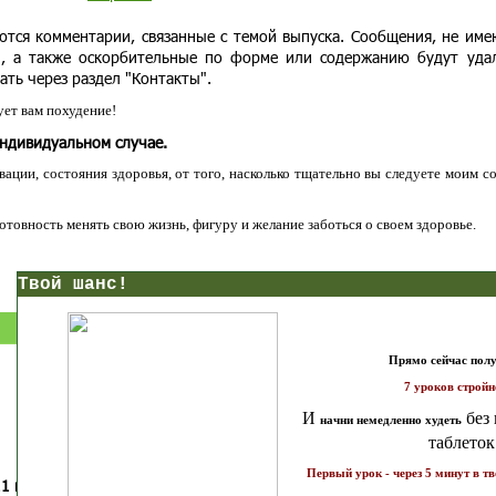
ются комментарии, связанные с темой выпуска. Сообщения, не им
и, а также оскорбительные по форме или содержанию будут уда
ать через раздел "Контакты".
ет вам похудение!
индивидуальном случае.
ации, состояния здоровья, от того, насколько тщательно вы следуете моим с
 готовность менять свою жизнь, фигуру и желание заботься о своем здоровье.
нс!
Прямо сейчас получи мои
7 уроков стройности
И
без голодных дие
начни немедленно худеть
таблеток
Первый урок - через 5 минут в твоем почтовом ящ
1 каратов стройности для занятых
Как запустить жиросжигание з