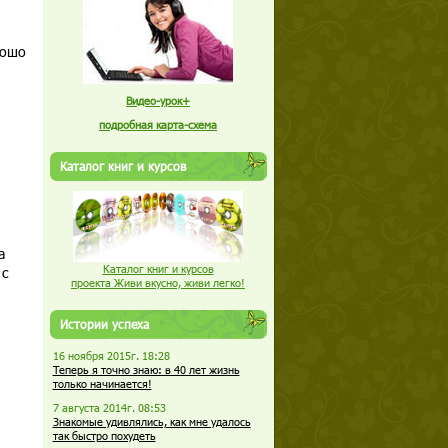
рошо
Видео-урок+
подробная карта-схема
Каталог книг и курсов
а
Каталог книг и курсов
 с
проекта Живи вкусно, живи легко!
Истории успеха
16 ноября 2015г. 18:28
Теперь я точно знаю: в 40 лет жизнь
только начинается!
7 августа 2014г. 08:53
Знакомые удивлялись, как мне удалось
так быстро похудеть