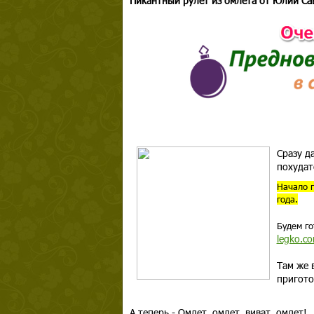
Пикантный рулет из омлета от Юлии Са
Сразу д
похудат
Начало п
года.
Будем го
legko.c
Там же 
пригото
А теперь - Омлет, омлет, виват, омлет!