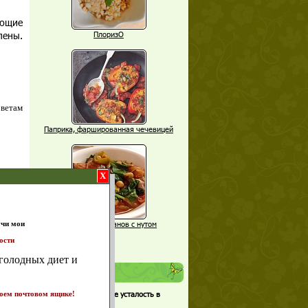
еющие
лены.
ПлоризО
оветам
Паприка, фаршированная чечевицей
X
Рагу из баклажанов с нутом
Еще рецепты
т и
Проверь себя
Часто ли вы чувствуете усталость в
ике!
а 7
середине дня?