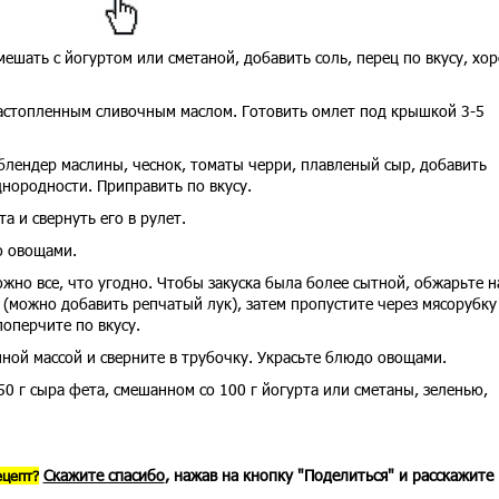
смешать с йогуртом или сметаной, добавить соль, перец по вкусу, хо
растопленным сливочным маслом. Готовить омлет под крышкой 3-5
 блендер маслины, чеснок, томаты черри, плавленый сыр, добавить
днородности. Приправить по вкусу.
а и свернуть его в рулет.
о овощами.
жно все, что угодно. Чтобы закуска была более сытной, обжарьте н
можно добавить репчатый лук), затем пропустите через мясорубку
оперчите по вкусу.
ной массой и сверните в трубочку. Украсьте блюдо овощами.
50 г сыра фета, смешанном со 100 г йогурта или сметаны, зеленью,
Скажите спасибо
, нажав на кнопку "Поделиться" и расскажите
ецепт?