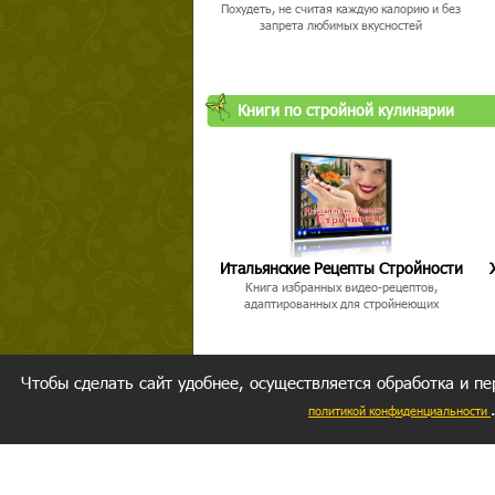
Похудеть, не считая каждую калорию и без
запрета любимых вкусностей
Книги по стройной кулинарии
Итальянские Рецепты Стройности
Книга избранных видео-рецептов,
адаптированных для стройнеющих
Чтобы сделать сайт удобнее, осуществляется обработка и пе
политикой конфиденциальности
Ваш резуль
следуете мо