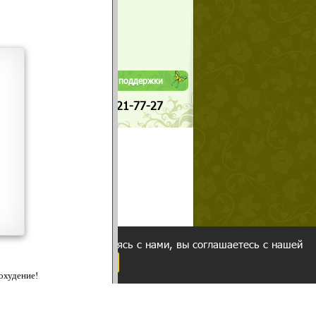
Да
Нет
Телефоны службы поддержки
+7 (909) 421-77-27
щих
о!
ованием cookies. Оставаясь с нами, вы соглашаетесь с нашей
 браузера.
Согласен
ательно вы