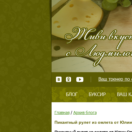
Ваш тренер по 
БЛОГ
БУКСИР
ВАШ К
Главная
/
Архив блога
Пикантный рулет из омлета от Юлии