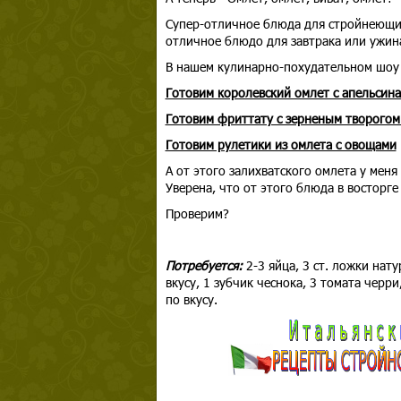
Супер-отличное блюда для стройнеющих. 
отличное блюдо для завтрака или ужин
В нашем кулинарно-похудательном шоу 
Готовим королевский омлет с апельсин
Готовим фриттату с зерненым творогом
Готовим рулетики из омлета с овощами
А от этого залихватского омлета у меня
Уверена, что от этого блюда в восторге 
Проверим?
Потребуется:
2-3 яйца, 3 ст. ложки нат
вкусу, 1 зубчик чеснока, 3 томата черр
по вкусу.