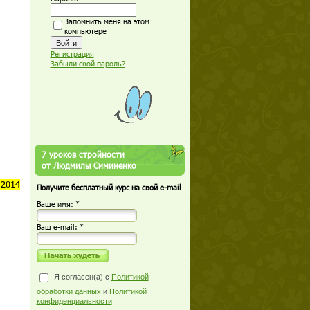
Запомнить меня на этом
компьютере
Регистрация
Забыли свой пароль?
7 уроков стройности
от Людмилы Симиненко
 2014
Получите бесплатный курс на свой e-mail
Ваше имя: *
Ваш е-mail: *
Я согласен(а) с
Политикой
обработки данных
и
Политикой
конфиденциальности