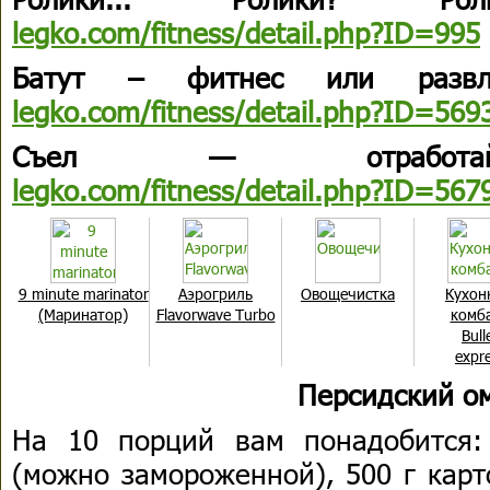
legko.com/fitness/detail.php?ID=995
Батут – фитнес или развле
legko.com/fitness/detail.php?ID=569
Съел — отработай
legko.com/fitness/detail.php?ID=567
9 minute marinator
Aэрогриль
Овощечистка
Кухон
(Маринатор)
Flavorwave Turbo
комб
Bull
expr
Персидский о
На 10 порций вам понадобится:
(можно замороженной), 500 г карт