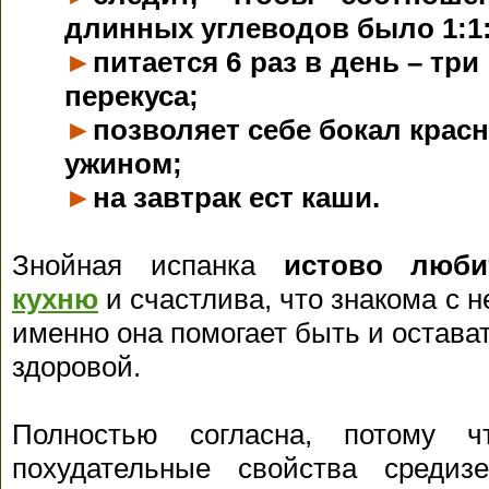
длинных углеводов было 1:1:
►
питается 6 раз в день – тр
перекуса;
►
позволяет себе бокал красн
ужином;
►
на завтрак ест каши.
Знойная испанка
истово лю
кухню
и счастлива, что знакома с не
именно она помогает быть и остават
здоровой.
Полностью согласна, потому 
похудательные свойства средиз