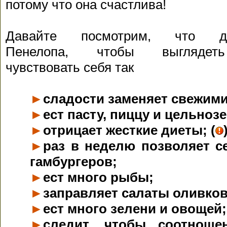
потому что она счастлива!
Давайте посмотрим, что де
Пенелопа, чтобы выгляде
чувствовать себя так
►
сладости заменяет свежим
►
ест пасту, пиццу и цельноз
►
отрицает жесткие диеты; (
►
раз в неделю позволяет с
гамбургеров;
►
ест много рыбы;
►
заправляет салаты оливко
►
ест много зелени и овощей;
►
следит, чтобы соотноше