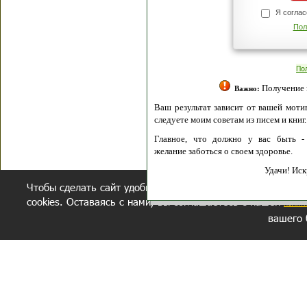
Я согласен(а
Политик
Полити
Получение моих 
Важно:
Ваш результат зависит от вашей мотивации
следуете моим советам из писем и книг.
Главное, что должно у вас быть - вер
желание заботься о своем здоровье.
Удачи! Искрен
Чтобы сделать сайт удобнее, осуществляется обработка и
cookies. Оставаясь с нами, вы соглашаетесь с нашей
полит
вашего 