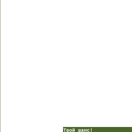
Твой шанс!