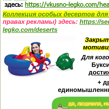
здесь:
https://vkusno-legko.com/he
Коллекция
особых десертов
для
правах рекламы) здесь:
https://s
legko.com/deserts
Закры
мотиви
Для ког
Букс
дости
+ д
единомышленни