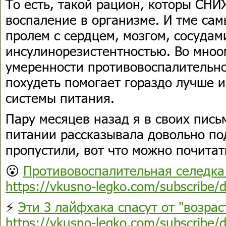
То есть, такой рацион, которы СН
воспаление в организме. И тме са
пролем с сердцем, мозгом, сосудам
инсулинорезистентностью. Во мноо
умеренности противовоспалительн
похудеть помогает гораздо лучше и
системы питания.
Пару месяцев назад я в своих пись
питании рассказывала довольно по
пропустили, вот что можно почитат
😮
Противовоспалительная селедка
https://vkusno-legko.com/subscribe/
⚡️
Эти 3 лайфхака спасут от "возра
https://vkusno-legko.com/subscribe/