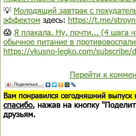
💡
Молодящий завтрак с похудател
эффектом
здесь:
https://t.me/stroy
😱
Я плакала. Ну, почти... (4 шага 
обычное питание в противовоспали
https://vkusno-legko.com/subscribe/
Перейти к комме
Поделиться…
В
ам понравился сегодняшний выпуск 
спасибо
, нажав на кнопку "Поделит
друзьям.