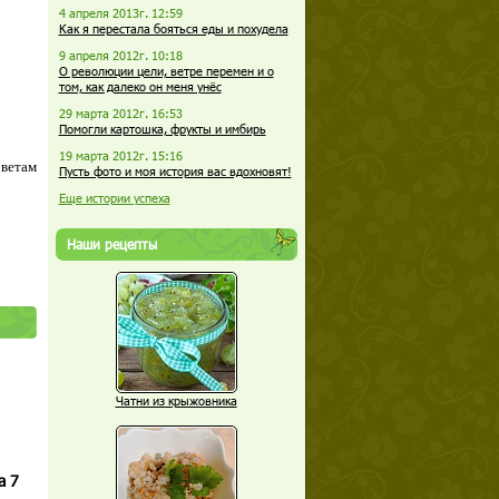
4 апреля 2013г. 12:59
Как я перестала бояться еды и похудела
9 апреля 2012г. 10:18
О революции цели, ветре перемен и о
том, как далеко он меня унёс
29 марта 2012г. 16:53
Помогли картошка, фрукты и имбирь
19 марта 2012г. 15:16
оветам
Пусть фото и моя история вас вдохновят!
Еще истории успеха
Наши рецепты
Чатни из крыжовника
а 7