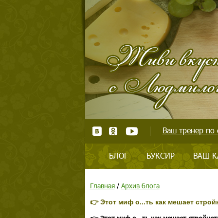
Ваш тренер по 
БЛОГ
БУКСИР
ВАШ К
Главная
/
Архив блога
👉 Этот миф о...ть как мешает строй