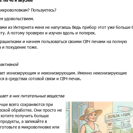
ь легче и вкуснее
микроволовкам? Пользуетесь?
им удовольствием.
ами из Интернета меня не напугаешь Ведь прибор этот уже больше 
ыту. А потому проверен и изучен вдоль и поперек.
страшилками и начнем пользоваться своими СВЧ печами на полную
а и похудение тоже.
оактивной
вает ионизирующим и неионизирующим. Именно неионизирующие
я в средствах сотовой связи и СВЧ-печах
.
шает в них питательные вещества
чше всего сохраняются при
ской обработке. Они просто не
 хотите получить больше
продукты, а запекайте в
 готовьте в микроволновке или