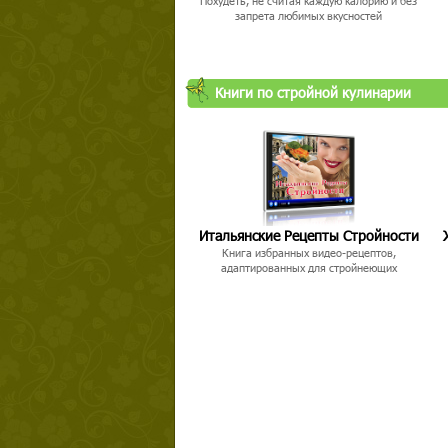
Похудеть, не считая каждую калорию и без
запрета любимых вкусностей
Книги по стройной кулинарии
Твой ша
Итальянские Рецепты Стройности
Книга избранных видео-рецептов,
адаптированных для стройнеющих