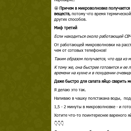
🤩
Причем в микроволновке получается
веществ,
потому что время термической
других способов.
Миф третий
Если находиться около работающей СВЧ
От работающей микроволновки на расстоя
чем от сотовых телефонов!
Таким образом получается, что еда из м
К тому же, она быстрее готовится и ее
времени на кухне и в похудении очевид
Даже быстро для салата яйцо сварить 
Я делаю это так.
Наливаю в чашку полстакана воды, подс
1,5 - 2 минуты в микроволновке - и гото
Хотите что-то поинтереснее вареного я
👇👇👇