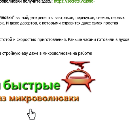
роволновки получите здесь:
https://secrets.vkusno-
олновки"
вы найдете рецепты завтраков, перекусов, снеков, первых
ок. И даже десертов, с которыми справится даже самая простая
тотой и скоростью приготовления. Раньше часами готовили в духо
е стройную еду даже в микроволновке на работе!