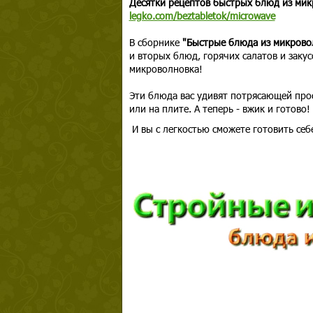
Десятки рецептов быстрых блюд из мик
legko.com/beztabletok/microwave
В сборнике
"Быстрые блюда из микров
и вторых блюд, горячих салатов и закус
микроволновка!
Эти блюда вас удивят потрясающей прос
или на плите. А теперь - вжик и готово!
И вы с легкостью сможете готовить себ