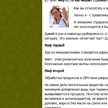
👉 Этот миф о...ть как мешает стройнет
Как вы относитесь к 
Лично я - с превелик
И никакими страшилк
лет используется в б
Давайте раз и навсегда разберемся со 
катушку. Это реально облегчает быт! Д
Миф первый
Еда из микроволновки становится ради
Факт: электромагнитное излучение бы
безопасные короткие волны используютс
Миф второй
Обработка продуктов в СВЧ-печи разру
На самом деле питательные вещества лу
минимуме добавления воды при термиче
вывариваются в процессе. Поэтому если
витаминов и антиоксидантов, не варите 
духовке, жарьте без масла на гриле или
пароварке.