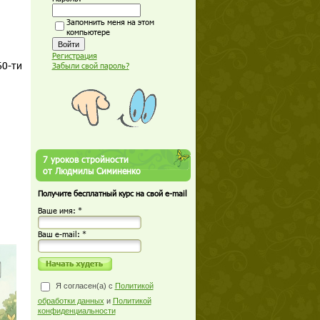
Запомнить меня на этом
компьютере
Регистрация
60-ти
Забыли свой пароль?
7 уроков стройности
от Людмилы Симиненко
Получите бесплатный курс на свой e-mail
Ваше имя: *
Ваш е-mail: *
Я согласен(а) с
Политикой
обработки данных
и
Политикой
конфиденциальности