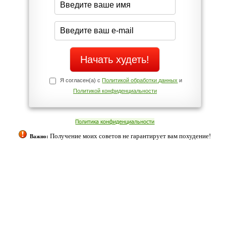
Да
Нет
Телефоны службы поддержки
+7 (909) 421-77-27
ованием cookies. Оставаясь с нами, вы соглашаетесь с нашей
 браузера.
Согласен
ательно вы
 фигуру и