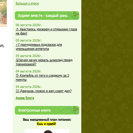
Больше о курсе
Худеем вместе - каждый день
06 августа 2026г.
🍅 Хвастаюсь урожаем и открываю глаза
на факт
05 августа 2026г.
ше,
⚡7 причудливых подсказок для
уменьшения аппетита
05 августа 2026г.
😮Зачем качку нюхать шоколад перед
тренировкой?
04 августа 2026г.
👌 Коктейль от тяги к сладкому за 2
минуты
04 августа 2026г.
🏋️‍♀️ Девушка, можно я вам совет дам?
Архив блога
Электронные книги
Ваш ежедневный план питания:
Ешь и худей!