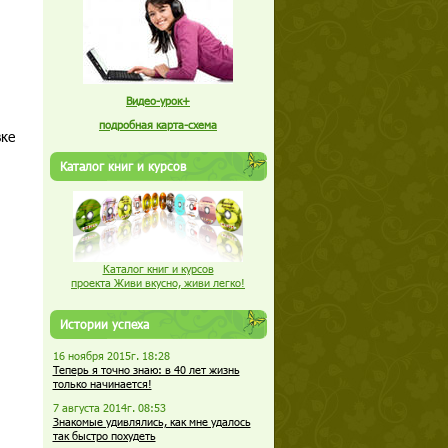
Видео-урок+
подробная карта-схема
вке
Каталог книг и курсов
Каталог книг и курсов
проекта Живи вкусно, живи легко!
Истории успеха
16 ноября 2015г. 18:28
Теперь я точно знаю: в 40 лет жизнь
только начинается!
7 августа 2014г. 08:53
Знакомые удивлялись, как мне удалось
так быстро похудеть