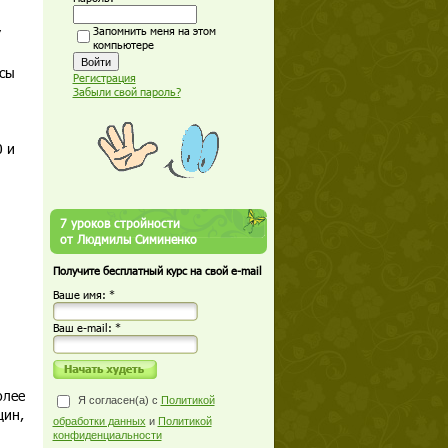
Запомнить меня на этом
У
компьютере
сы
Регистрация
Забыли свой пароль?
0 и
7 уроков стройности
от Людмилы Симиненко
Получите бесплатный курс на свой e-mail
Ваше имя: *
Ваш е-mail: *
олее
Я согласен(а) с
Политикой
щин,
обработки данных
и
Политикой
конфиденциальности