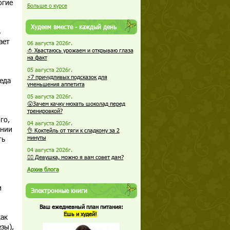
огие
Больше о курсе
Худеем вместе - каждый день
ь
ает
06 августа 2026г.
🍅 Хвастаюсь урожаем и открываю глаза
на факт
05 августа 2026г.
⚡7 причудливых подсказок для
еда
уменьшения аппетита
05 августа 2026г.
😮Зачем качку нюхать шоколад перед
тренировкой?
го,
04 августа 2026г.
ении
👌 Коктейль от тяги к сладкому за 2
ть
минуты
04 августа 2026г.
🏋️‍♀️ Девушка, можно я вам совет дам?
Архив блога
и
Электронные книги
Ваш ежедневный план питания:
Ешь и худей!
как
зы),