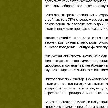
достигают климактерического периода,
женщины набирают вес после менопауз
Генетика. Ожирение (равно, как и худоб
стройная, то в 75% случаев у вас есть 
от ожирения, вы с вероятностью до 75
люди генетически предрасположены к о
Экологический фактор. Хотя гены явля
также играет значительную роль. Эколо
пищевое поведение и общую физическу
Физическая активность. Активные люди 
физическая активность имеет тенденц
способности организма к метаболизму п
случаев ожирения связана со снижение
Психологический фактор. Психологическ
люди едят в ответ на отрицательные эм
трудности с управлением весом, могут 
перестают контролировать, сколько они
Болезни. Некоторые болезни могут прив
гипотиреоз (замедление обмена вещест