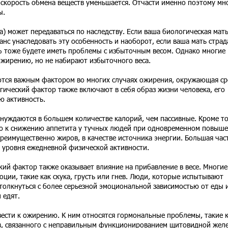
 скорость обмена веществ уменьшается. Отчасти именно поэтому мн
ы.
а) может передаваться по наследству. Если ваша биологическая мат
шанс унаследовать эту особенность и наоборот, если ваша мать страд
% тоже будете иметь проблемы с избыточным весом. Однако многие
жирению, но не набирают избыточного веса.
ются важным фактором во многих случаях ожирения, окружающая ср
гический фактор также включают в себя образ жизни человека, его
ю активность.
нуждаются в большем количестве калорий, чем пассивные. Кроме то
ию к снижению аппетита у тучных людей при одновременном повыш
реимущественно жиров, в качестве источника энергии. Большая час
м уровня ежедневной физической активности.
ий фактор также оказывает влияние на прибавление в весе. Многие
оции, такие как скука, грусть или гнев. Люди, которые испытывают
столкнуться с более серьезной эмоциональной зависимостью от еды 
 едят.
ести к ожирению. К ним относятся гормональные проблемы, такие 
в, связанного с неправильным функционированием щитовидной желе