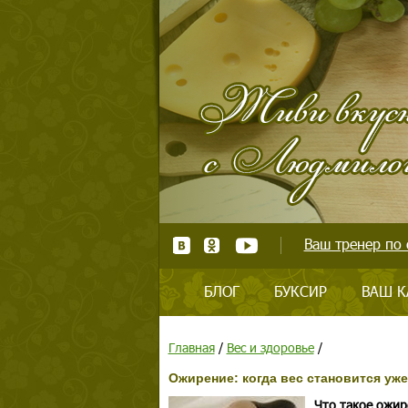
Ваш тренер по 
БЛОГ
БУКСИР
ВАШ К
Главная
/
Вес и здоровье
/
Ожирение: когда вес становится уж
Что такое ожир