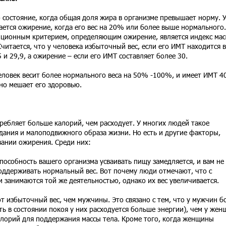
 состояние, когда общая доля жира в организме превышает норму. 
ается ожирение, когда его вес на 20% или более выше нормального.
ционным критерием, определяющим ожирение, является индекс мас
читается, что у человека избыточный вес, если его ИМТ находится в
 и 29,9, а ожирение – если его ИМТ составляет более 30.
ловек весит более нормального веса на 50% -100%, и имеет ИМТ 4
но мешает его здоровью.
ребляет больше калорий, чем расходует. У многих людей такое
едания и малоподвижного образа жизни. Но есть и другие факторы,
ании ожирения. Среди них:
способность вашего организма усваивать пищу замедляется, и вам не
оддерживать нормальный вес. Вот почему люди отмечают, что с
и занимаются той же деятельностью, однако их вес увеличивается.
 избыточный вес, чем мужчины. Это связано с тем, что у мужчин б
ть в состоянии покоя у них расходуется больше энергии), чем у жен
лорий для поддержания массы тела. Кроме того, когда женщины