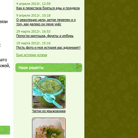
4 апреля 2013г. 12:59
Как я перестала бояться еды и похудела
9 апреля 2012г. 10:18
О революции цели, ветре перемен и о
вязи
том, как далеко он меня унёс
29 марта 2012г. 16:53
Помогли картошка, фрукты и имбирь
19 марта 2012г. 15:16
с
Пусть фото и моя история вас вдохновят!
Еще истории успеха
вато
ыжей,
Наши рецепты
Чатни из крыжовника