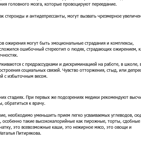
ания головного мозга, которые провоцируют переедание.
ак стероиды и антидепрессанты, могут вызвать чрезмерное увеличе
ов ожирения могут быть эмоциональные страдания и комплексы,
с сложился ошибочный стереотип о людях, страдающих ожирением, к
чностях.
киваются с предрассудками и дискриминацией на работе, в школе, 
остроения социальных связей. Чувство отторжения, стыд, или депре
й с избыточным весом.
их стадиях. При первых же подозрениях медики рекомендуют высч
, обратиться к врачу.
ие, необходимо уменьшить прием легко усваиваемых углеводов, сю
я, особенно такие высококалорийные как пирожные, торты, сдобные
атку, это всевозможные каши, это нежирное мясо, это овощи и
Наталья Питирякова.