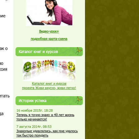
ние
Видео-урок+
подробная карта-схема
ак о
Каталог книг и курсов
во
ссия
Каталог книг и курсов
проекта Живи вкусно, живи легко!
итать
Истории успеха
16 ноября 2015г. 18:28
да
Теперь я точно знаю: в 40 лет жизнь
только начинается!
7 августа 2014г. 08:53
Знакомые удивлялись, как мне удалось
так быстро похудеть