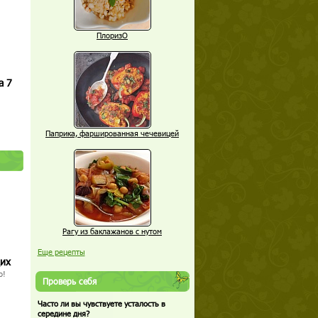
ПлоризО
а 7
Паприка, фаршированная чечевицей
Рагу из баклажанов с нутом
Еще рецепты
щих
о!
Проверь себя
Часто ли вы чувствуете усталость в
середине дня?