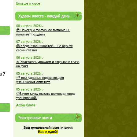
Больше о курсе
Худеем вместе - каждый день
08 августа 2026г.
😮 Почему интуитивное питание НЕ
помогает похудеть
07 августа 2026г.
😱 Когда взвешиваетесь - не верьте
своим глазам
06 августа 2026г.
🍅 Хвастаюсь урожаем и открываю глаза
на факт
а 7
05 августа 2026г.
⚡7 причудливых подсказок для
уменьшения аппетита
05 августа 2026г.
😮Зачем качку нюхать шоколад перед
тренировкой?
Архив блога
Электронные книги
Ваш ежедневный план питания:
Ешь и худей!