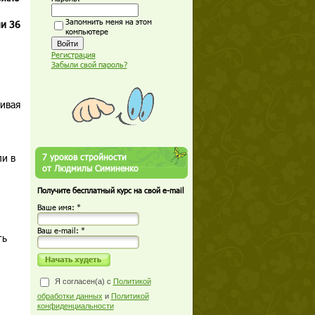
Запомнить меня на этом
ли 36
компьютере
Регистрация
Забыли свой пароль?
чивая
ли в
7 уроков стройности
от Людмилы Симиненко
Получите бесплатный курс на свой e-mail
Ваше имя: *
Ваш е-mail: *
ть
Я согласен(а) с
Политикой
обработки данных
и
Политикой
конфиденциальности