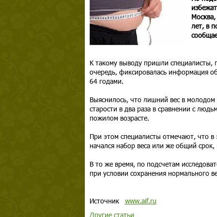
избежат
Москва,
лет, в 
сообщае
К такому выводу пришли специалисты, п
очередь, фиксировалась информация об и
64 годами.
Выяснилось, что лишний вес в молодом 
старости в два раза в сравнении с люд
пожилом возрасте.
При этом специалисты отмечают, что в 
начался набор веса или же общий срок,
В то же время, по подсчетам исследоват
при условии сохранения нормального ве
Источник
www.aif.ru
Другие статьи