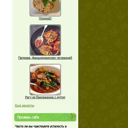
ПлоризО
Паприка, фаршированная чечевицей
Рагу из баклажанов с нутом
Еще рецепты
Проверь себя
Часто ли вы чувствуете усталость в