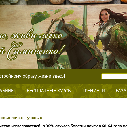
стройному образу жизни здесь!
АБИНЕТ
БЕСПЛАТНЫЕ КУРСЫ
ТРЕНИНГИ
БАЗА
овье почек – ученые
четам исследователей, в 36% случаев болезни почек в 60-64 года м