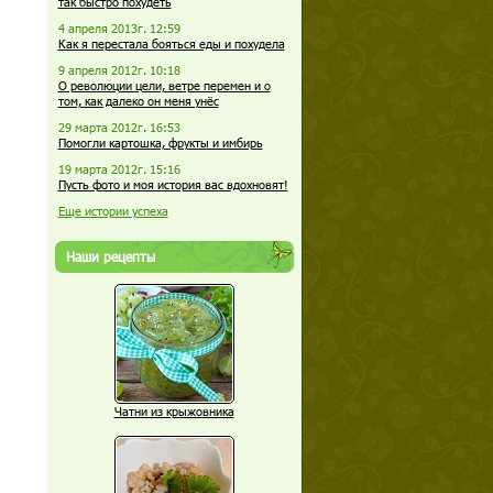
так быстро похудеть
4 апреля 2013г. 12:59
Как я перестала бояться еды и похудела
9 апреля 2012г. 10:18
О революции цели, ветре перемен и о
том, как далеко он меня унёс
29 марта 2012г. 16:53
Помогли картошка, фрукты и имбирь
19 марта 2012г. 15:16
Пусть фото и моя история вас вдохновят!
Еще истории успеха
Наши рецепты
Чатни из крыжовника