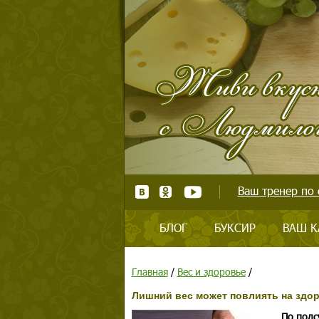
Ваш тренер по 
БЛОГ
БУКСИР
ВАШ К
Главная
/
Вес и здоровье
/
Лишний вес может повлиять на здор
По подс