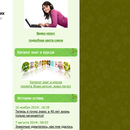
щих
о!
Видео-урок+
подробная карта-схема
Каталог книг и курсов
Каталог книг и курсов
проекта Живи вкусно, живи легко!
Истории успеха
16 ноября 2015г. 18:28
Теперь я точно знаю: в 40 лет жизнь
только начинается!
7 августа 2014г. 08:53
Знакомые удивлялись, как мне удалось