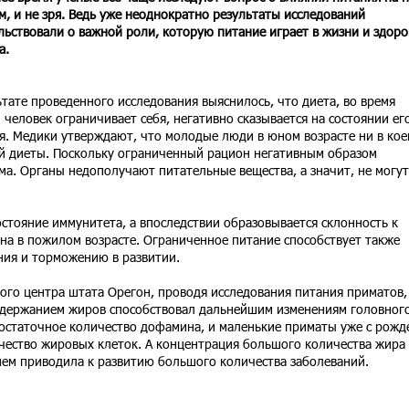
м, и не зря. Ведь уже неоднократно результаты исследований
льствовали о важной роли, которую питание играет в жизни и здоро
а.
ьтате проведенного исследования выяснилось, что диета, во время
 человек ограничивает себя, негативно сказывается на состоянии ег
я. Медики утверждают, что молодые люди в юном возрасте ни в кое
й диеты. Поскольку ограниченный рацион негативным образом
ма. Органы недополучают питательные вещества, а значит, не могут
остояние иммунитета, а впоследствии образовывается склонность к
на в пожилом возрасте. Ограниченное питание способствует также
ния и торможению в развитии.
ого центра штата Орегон, проводя исследования питания приматов,
одержанием жиров способствовал дальнейшим изменениям головног
достаточное количество дофамина, и маленькие приматы уже с рожд
чество жировых клеток. А концентрация большого количества жира 
ем приводила к развитию большого количества заболеваний.