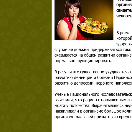
организ
свидете
человек
В резул
которой
здоровь
случае не должны придерживаться тако
сказывается на общем развитии организ
нормально функционировать.
В результате существенно ухудшается с
развитию деменции и болезни Паркинсо
развитию депрессии, нервного напряже
Ученые Национального исследовательск
выяснили, что рацион с повышенным с
мозга у потомства. Вырабатывалось не
накапливали в организме большое коли
организме малышей приматов со времен