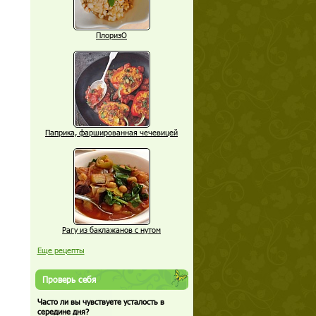
ПлоризО
Паприка, фаршированная чечевицей
Рагу из баклажанов с нутом
Еще рецепты
Проверь себя
Часто ли вы чувствуете усталость в
середине дня?