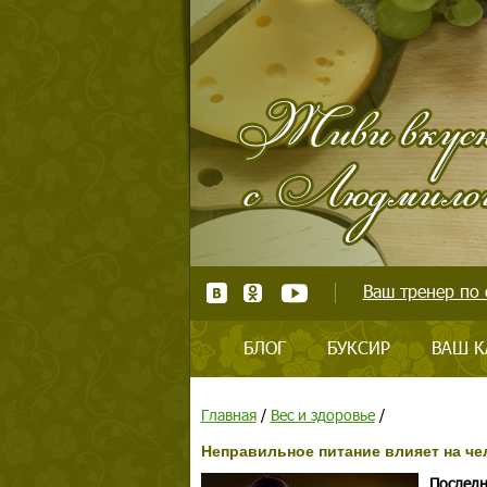
Ваш тренер по 
БЛОГ
БУКСИР
ВАШ К
Главная
/
Вес и здоровье
/
Неправильное питание влияет на че
Последн