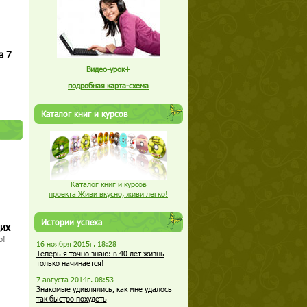
а 7
Видео-урок+
подробная карта-схема
Каталог книг и курсов
Каталог книг и курсов
проекта Живи вкусно, живи легко!
Истории успеха
щих
о!
16 ноября 2015г. 18:28
Теперь я точно знаю: в 40 лет жизнь
только начинается!
7 августа 2014г. 08:53
Знакомые удивлялись, как мне удалось
так быстро похудеть