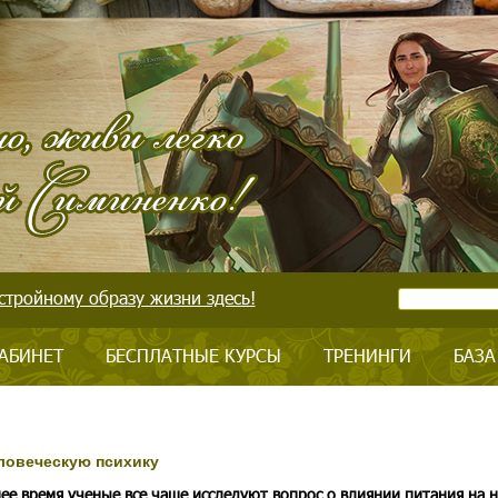
стройному образу жизни здесь!
АБИНЕТ
БЕСПЛАТНЫЕ КУРСЫ
ТРЕНИНГИ
БАЗА
ловеческую психику
ее время ученые все чаще исследуют вопрос о влиянии питания на 