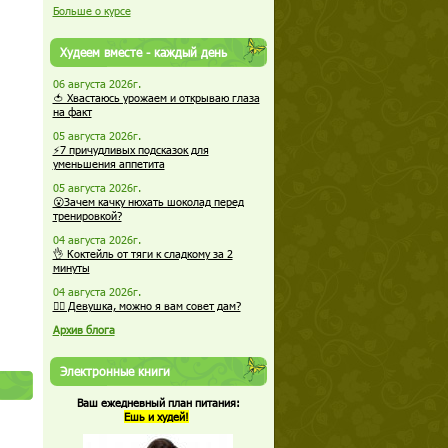
Больше о курсе
Худеем вместе - каждый день
06 августа 2026г.
🍅 Хвастаюсь урожаем и открываю глаза
на факт
05 августа 2026г.
⚡7 причудливых подсказок для
уменьшения аппетита
05 августа 2026г.
😮Зачем качку нюхать шоколад перед
тренировкой?
04 августа 2026г.
👌 Коктейль от тяги к сладкому за 2
минуты
04 августа 2026г.
🏋️‍♀️ Девушка, можно я вам совет дам?
Архив блога
Электронные книги
Ваш ежедневный план питания:
Ешь и худей!