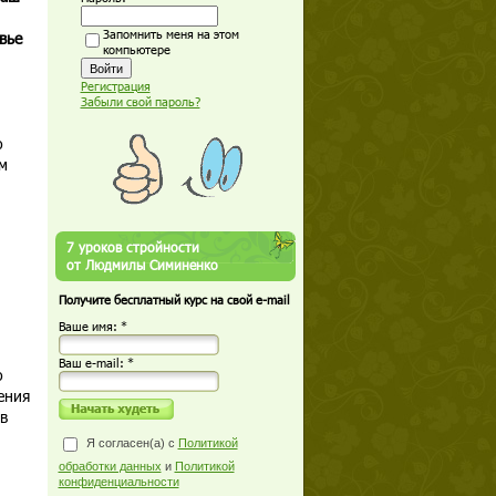
Запомнить меня на этом
вье
компьютере
Регистрация
Забыли свой пароль?
о
м
7 уроков стройности
от Людмилы Симиненко
Получите бесплатный курс на свой e-mail
Ваше имя: *
Ваш е-mail: *
о
ения
в
Я согласен(а) с
Политикой
обработки данных
и
Политикой
конфиденциальности