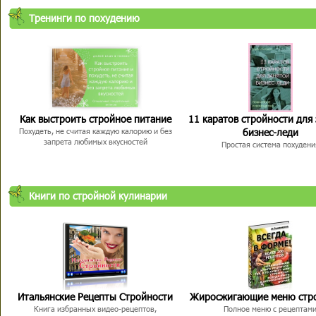
Тренинги по похудению
Как выстроить стройное питание
11 каратов стройности для
бизнес-леди
Похудеть, не считая каждую калорию и без
запрета любимых вкусностей
Простая система похудени
Книги по стройной кулинарии
Итальянские Рецепты Стройности
Жиросжигающие меню стр
Книга избранных видео-рецептов,
Полное меню с рецептам