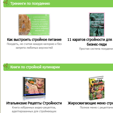
Тренинги по похудению
Как выстроить стройное питание
11 каратов стройности для
бизнес-леди
Похудеть, не считая каждую калорию и без
запрета любимых вкусностей
Простая система похудени
Книги по стройной кулинарии
Итальянские Рецепты Стройности
Жиросжигающие меню стр
Книга избранных видео-рецептов,
Полное меню с рецептам
адаптированных для стройнеющих