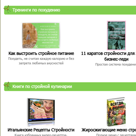
Тренинги по похудению
Как выстроить стройное питание
11 каратов стройности для
бизнес-леди
Похудеть, не считая каждую калорию и без
запрета любимых вкусностей
Простая система похудени
Книги по стройной кулинарии
Итальянские Рецепты Стройности
Жиросжигающие меню стр
Книга избранных видео-рецептов,
Полное меню с рецептам