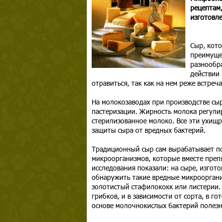
рецептам
изготовл
Сыр, кот
преимущес
разнообра
действии 
отравиться, так как на нем реже встреч
На молокозаводах при производстве сы
пастеризации. Жирность молока регулир
стерилизованное молоко. Все эти ухищр
защиты сыра от вредных бактерий.
Традиционный сыр сам вырабатывает п
микроорганизмов, которые вместе преп
исследования показали: на сыре, изгот
обнаружить такие вредные микроорган
золотистый стафилококк или листерии. 
грибков, и в зависимости от сорта, в г
основе молочнокислых бактерий полезн