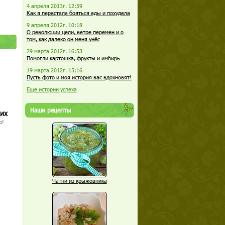
4 апреля 2013г. 12:59
Как я перестала бояться еды и похудела
9 апреля 2012г. 10:18
О революции цели, ветре перемен и о
том, как далеко он меня унёс
29 марта 2012г. 16:53
Помогли картошка, фрукты и имбирь
19 марта 2012г. 15:16
Пусть фото и моя история вас вдохновят!
Еще истории успеха
Наши рецепты
щих
о!
Чатни из крыжовника