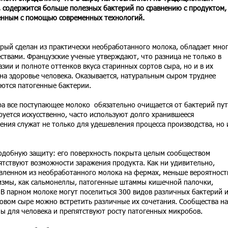
, содержится больше полезных бактерий по сравнению с продуктом,
енным с помощью современных технологий.
орый сделан из практически необработанного молока, обладает мно
твами. Французские ученые утверждают, что разница не только в
зии и полноте оттенков вкуса старинных сортов сыра, но и в их
на здоровье человека. Оказывается, натуральным сыром труднее
аются патогенные бактерии.
ра все поступающее молоко обязательно очищается от бактерий пу
уется искусственно, часто используют долго хранившееся
ения служат не только для удешевления процесса производства, но 
одобную защиту: его поверхность покрыта целым сообществом
ятствуют возможности заражения продукта. Как ни удивительно,
овленном из необработанного молока на фермах, меньше вероятност
измы, как сальмонеллы, патогенные штаммы кишечной палочки,
В парном молоке могут поселиться 300 видов различных бактерий 
отовом сыре можно встретить различные их сочетания. Сообщества на
ы для человека и препятствуют росту патогенных микробов.