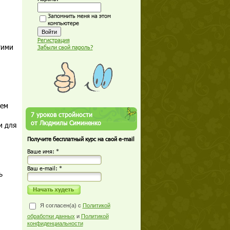
Запомнить меня на этом
компьютере
Регистрация
гими
Забыли свой пароль?
тем
7 уроков стройности
от Людмилы Симиненко
и для
Получите бесплатный курс на свой e-mail
Ваше имя: *
Ваш е-mail: *
ь
и
Я согласен(а) с
Политикой
обработки данных
и
Политикой
конфиденциальности