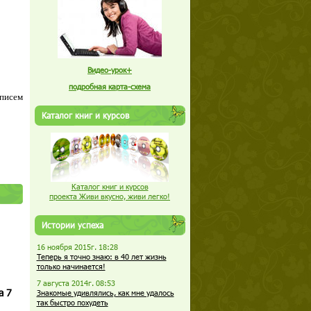
Видео-урок+
подробная карта-схема
 писем
Каталог книг и курсов
Каталог книг и курсов
проекта Живи вкусно, живи легко!
Истории успеха
16 ноября 2015г. 18:28
Теперь я точно знаю: в 40 лет жизнь
только начинается!
7 августа 2014г. 08:53
а 7
Знакомые удивлялись, как мне удалось
так быстро похудеть