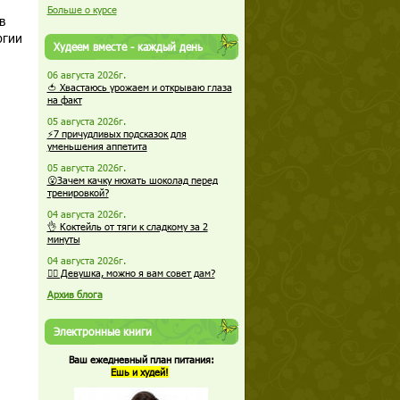
Больше о курсе
в
ргии
Худеем вместе - каждый день
06 августа 2026г.
🍅 Хвастаюсь урожаем и открываю глаза
на факт
05 августа 2026г.
⚡7 причудливых подсказок для
уменьшения аппетита
05 августа 2026г.
😮Зачем качку нюхать шоколад перед
тренировкой?
04 августа 2026г.
👌 Коктейль от тяги к сладкому за 2
минуты
04 августа 2026г.
🏋️‍♀️ Девушка, можно я вам совет дам?
Архив блога
Электронные книги
Ваш ежедневный план питания:
Ешь и худей!