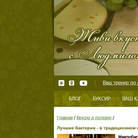
Ваш тренер по 
БЛОГ
БУКСИР
ВАШ К
Главная
/
Вкусно и полезно
/
Лучшие бактерии - в традиционном 
Микробио