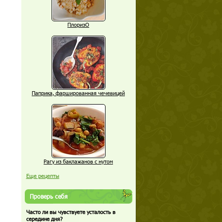
ПлоризО
Паприка, фаршированная чечевицей
Рагу из баклажанов с нутом
Еще рецепты
Проверь себя
Часто ли вы чувствуете усталость в
середине дня?