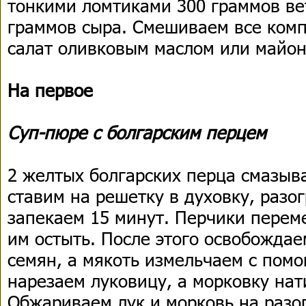
тонкими ломтиками 300 граммов ве
граммов сыра. Смешиваем все ком
салат оливковым маслом или майон
На первое
Суп-пюре с болгарским перцем
2 желтых болгарских перца смазыв
ставим на решетку в духовку, разог
запекаем 15 минут. Перчики перем
им остыть. После этого освобождае
семян, а мякоть измельчаем с пом
нарезаем луковицу, а морковку нат
Обжариваем лук и морковь на разо