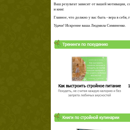
Ваш результат зависит от вашей мотивации, с
и книг.
Главное, что должно у вас быть - вера в себя,
Удачи! Искренне ваша Людмила Симиненко.
Тренинги по похудению
Как выстроить стройное питание
1
Похудеть, не считая каждую калорию и без
запрета любимых вкусностей
Книги по стройной кулинарии