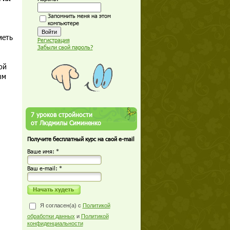
Запомнить меня на этом
компьютере
меть
Регистрация
Забыли свой пароль?
ой
ым
7 уроков стройности
от Людмилы Симиненко
Получите бесплатный курс на свой e-mail
Ваше имя: *
Ваш е-mail: *
Я согласен(а) с
Политикой
обработки данных
и
Политикой
конфиденциальности