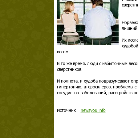
сверстн
Норвежс
лишний 
Их иссл
худобой
весом.
В то же время, люди с избыточным весо
сверстников.
И полнота, и худоба подразумевают оп
гипертонию, атеросклероз, проблемы с с
сосудистых заболеваний, расстройств п
Источник
newsyou.info