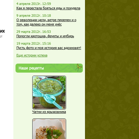
4 апреля 2013г. 12:59
Как я перестала бояться еды и похудела
9 апреля 2012г. 10:18
О революции цели, ветре перемен и о
том, как далеко он меня унёс
щих
29 марта 2012г. 16:53
Помогли картошка, фрукты и имбирь
о!
19 марта 2012г. 15:16
Пусть фото и моя история вас вдохновят!
Еще истории успеха
Наши рецепты
Чатни из крыжовника