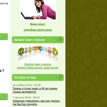
 писем
Видео-урок+
подробная карта-схема
Каталог книг и курсов
Каталог книг и курсов
проекта Живи вкусно, живи легко!
а 7
Истории успеха
16 ноября 2015г. 18:28
Теперь я точно знаю: в 40 лет жизнь
только начинается!
7 августа 2014г. 08:53
Знакомые удивлялись, как мне удалось
так быстро похудеть