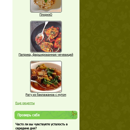
ПлоризО
Паприка, фаршированная чечевицей
Рагу из баклажанов с нутом
Еще рецепты
Проверь себя
Часто ли вы чувствуете усталость в
середине дня?