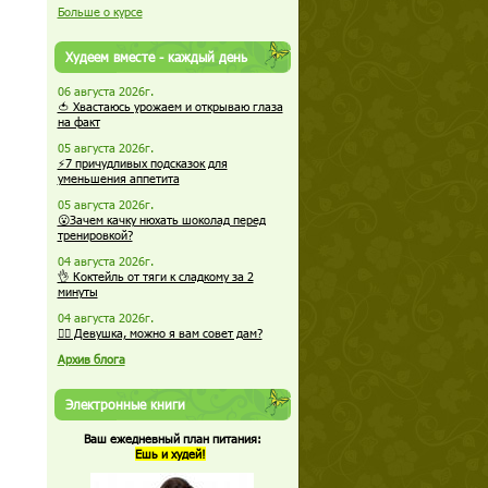
Больше о курсе
Худеем вместе - каждый день
06 августа 2026г.
🍅 Хвастаюсь урожаем и открываю глаза
на факт
05 августа 2026г.
⚡7 причудливых подсказок для
уменьшения аппетита
05 августа 2026г.
😮Зачем качку нюхать шоколад перед
тренировкой?
04 августа 2026г.
👌 Коктейль от тяги к сладкому за 2
минуты
04 августа 2026г.
🏋️‍♀️ Девушка, можно я вам совет дам?
Архив блога
Электронные книги
Ваш ежедневный план питания:
Ешь и худей!