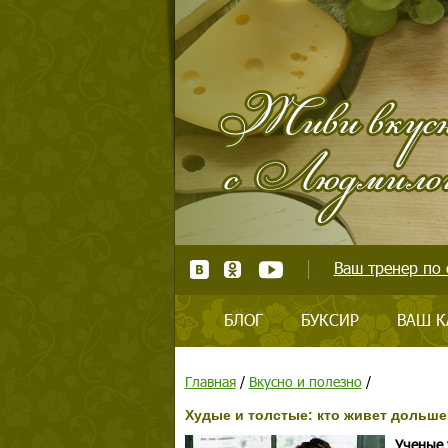
Ваш тренер по 
БЛОГ
БУКСИР
ВАШ К
Главная
/
Вкусно и полезно
/
Худые и толстые: кто живет дольше
Ученые 