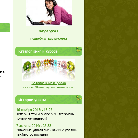
Видео-урок+
подробная карта-схема
Каталог книг и курсов
щих
о!
Каталог книг и курсов
проекта Живи вкусно, живи легко!
Истории успеха
16 ноября 2015г. 18:28
Теперь я точно знаю: в 40 лет жизнь
только начинается!
7 августа 2014г. 08:53
Знакомые удивлялись, как мне удалось
так быстро похудеть