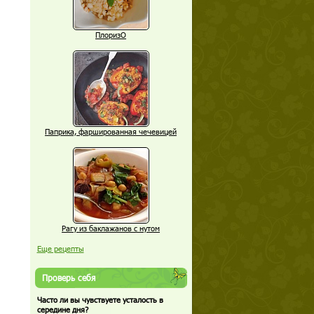
ПлоризО
Паприка, фаршированная чечевицей
Рагу из баклажанов с нутом
Еще рецепты
Проверь себя
Часто ли вы чувствуете усталость в
середине дня?