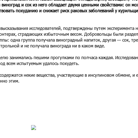
 виноград и сок из него обладает двумя ценными свойствами: он мо
твовать похуданию и снижает риск раковых заболеваний у курильщи
высказывания исследователей, подтверждены путем эксперимента н
онтерах, страдающих избыточным весом. Добровольцы были разде
уппы: одна группа получала виноградный напиток, другая — сок, тре
трольной и не получала винограда ни в каком виде.
делю занимались пешими прогулками по полчаса каждая. Исследова
иод всем испытуемым удалось похудеть.
содержатся некие вещества, участвующие в инсулиновом обмене, и 
нно этим.