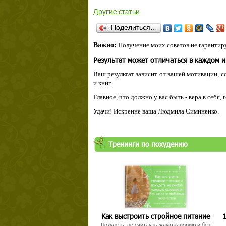
Другие статьи
Поделиться…
Важно:
Получение моих советов не гарантиру
Результат может отличаться в каждом 
Ваш результат зависит от вашей мотивации, с
и книг.
Главное, что должно у вас быть - вера в себя,
Удачи! Искренне ваша Людмила Симиненко.
Тренинги по похудению
Как выстроить стройное питание
1
Похудеть, не считая каждую калорию и без