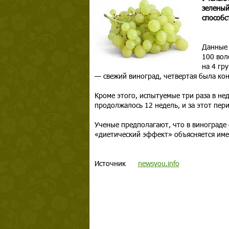
зеленый
способс
Данные 
100 вол
на 4 гр
— свежий виноград, четвертая была кон
Кроме этого, испытуемые три раза в не
продолжалось 12 недель, и за этот пер
Ученые предполагают, что в винограде 
«диетический эффект» объясняется име
Источник
newsyou.info