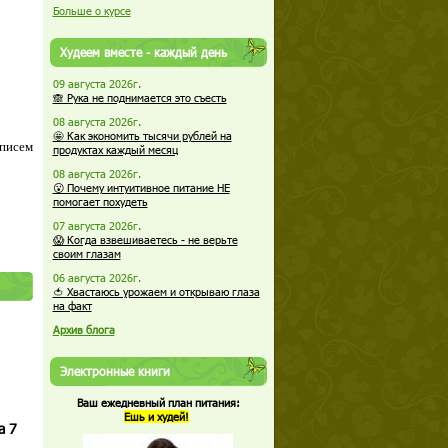
Больше о курсе
Худеем вместе - каждый день
09 августа 2026г.
🙈 Рука не поднимается это съесть
08 августа 2026г.
🤩 Как экономить тысячи рублей на
 писем
продуктах каждый месяц
08 августа 2026г.
😮 Почему интуитивное питание НЕ
помогает похудеть
07 августа 2026г.
😱 Когда взвешиваетесь - не верьте
своим глазам
06 августа 2026г.
🍅 Хвастаюсь урожаем и открываю глаза
на факт
Архив блога
Электронные книги
Ваш ежедневный план питания:
Ешь и худей!
а 7