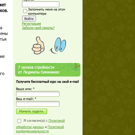
жет
Запомнить меня на этом
ков.
компьютере
Регистрация
а
Забыли свой пароль?
лены
тья
ние
7 уроков стройности
от Людмилы Симиненко
его
Получите бесплатный курс на свой e-mail
Ваше имя: *
Ваш е-mail: *
Я согласен(а) с
Политикой
обработки данных
и
Политикой
конфиденциальности