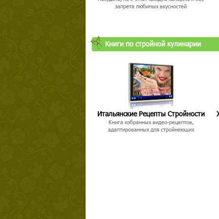
запрета любимых вкусностей
Книги по стройной кулинарии
Итальянские Рецепты Стройности
Книга избранных видео-рецептов,
адаптированных для стройнеющих