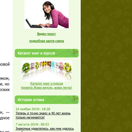
Видео-урок+
подробная карта-схема
Каталог книг и курсов
новой
емом,
и, но
Каталог книг и курсов
проекта Живи вкусно, живи легко!
рских
Истории успеха
16 ноября 2015г. 18:28
ин, —
Теперь я точно знаю: в 40 лет жизнь
ядное
только начинается!
7 августа 2014г. 08:53
Знакомые удивлялись, как мне удалось
да их