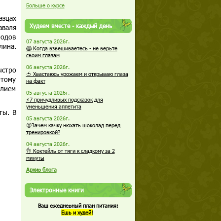
Больше о курсе
азцах
Худеем вместе - каждый день
аваля
одов
07 августа 2026г.
лина.
😱 Когда взвешиваетесь - не верьте
своим глазам
06 августа 2026г.
ыстро
🍅 Хвастаюсь урожаем и открываю глаза
этому
на факт
илием
05 августа 2026г.
⚡7 причудливых подсказок для
уменьшения аппетита
ты. В
05 августа 2026г.
😮Зачем качку нюхать шоколад перед
тренировкой?
04 августа 2026г.
👌 Коктейль от тяги к сладкому за 2
минуты
Архив блога
Электронные книги
Ваш ежедневный план питания:
Ешь и худей!