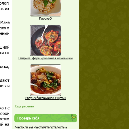
олог!
ак их
ПлоризО
 Make
евого
енный
ишний
ся со
Паприка, фаршированная чечевицей
оска,
ждают
живая
Рагу из баклажанов с нутом
Еще рецепты
ко не
собой
Проверь себя
резко
ий на
Часто ли вы чувствуете усталость в