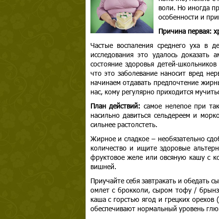
воли. Но иногда п
особенности и при
Причина первая: х
Частые воспаления среднего уха в д
исследования это удалось доказать 
состояние здоровья детей-школьников
что это заболевание наносит вред нер
начинаем отдавать предпочтение жирны
нас, кому регулярно приходится мучить
План действий:
самое нелепое при та
насильно давиться сельдереем и морк
сильнее растолстеть.
Жирное и сладкое – необязательно сдо
количество и ищите здоровые альтерн
фруктовое желе или овсяную кашу с к
вишней.
Приучайте себя завтракать и обедать с
омлет с брокколи, сыром тофу / брынз
каша с горстью ягод и грецких орехов 
обеспечивают нормальный уровень глюк