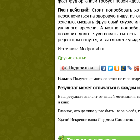
фаст-фуд организм требует новой «доз
План действий:
Стоит попробовать хот
переключиться на здоровую пищу, изго
зеленью, смешать фруктовый смузис ил
уж много времени. А можно попробов
позволит долго чувствовать сытость 
рецепторы очнутся, и вы сможете увидет
Источник: Мedportal.ru
Другие статьи
Поделиться…
Важно:
Получение моих советов не гарантиру
Результат может отличаться в каждом 
Ваш результат зависит от вашей мотивации, с
и книг.
Главное, что должно у вас быть - вера в себя,
Удачи! Искренне ваша Людмила Симиненко.
Тренинги по похудению