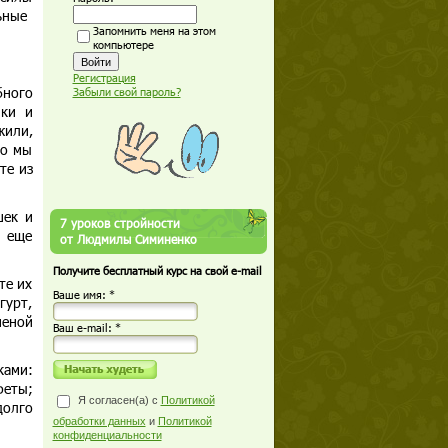
ьные
Запомнить меня на этом
компьютере
Регистрация
бного
Забыли свой пароль?
чки и
жили,
то мы
те из
шек и
7 уроков стройности
и еще
от Людмилы Симиненко
Получите бесплатный курс на свой e-mail
те их
Ваше имя: *
гурт,
шеной
Ваш е-mail: *
ками:
феты;
Я согласен(а) с
Политикой
долго
обработки данных
и
Политикой
конфиденциальности