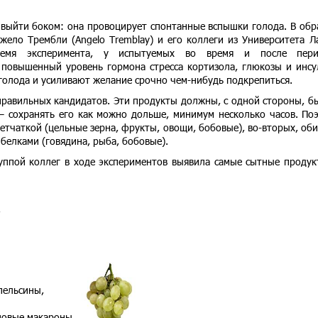
выйти боком: она провоцирует спонтанные вспышки голода. В обр
жело Трембли (Angelo Tremblay) и его коллеги из Университета Л
ремя эксперимента, у испытуемых во время и после пери
 повышенный уровень гормона стресса кортизола, глюкозы и инсу
голода и усиливают желание срочно чем-нибудь подкрепиться.
равильных кандидатов. Эти продукты должны, с одной стороны, б
 – сохранять его как можно дольше, минимум несколько часов. По
клетчаткой (цельные зерна, фрукты, овощи, бобовые), во-вторых, об
 белками (говядина, рыба, бобовые).
уппой коллег в ходе экспериментов выявила самые сытные продук
,
пельсины,
новые макароны,