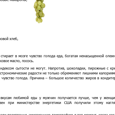
овой хлеб,
 стирает в мозге чувство голода еда, богатая ненасыщенной олеи
ковое масло, лосось.
индексом сытости не могут. Напротив, шоколадки, пирожные с кр
астрономические радости не только обременяют лишними калориям
 чувство голода. Причина – большое количество жиров в кондите
 вкусам любимой еды у мужчин получается лучше, чем у женщ
авен при министерстве энергетики США получили этому нагл
ли позитронно-эмиссионную томографию в тот момент, когда ког