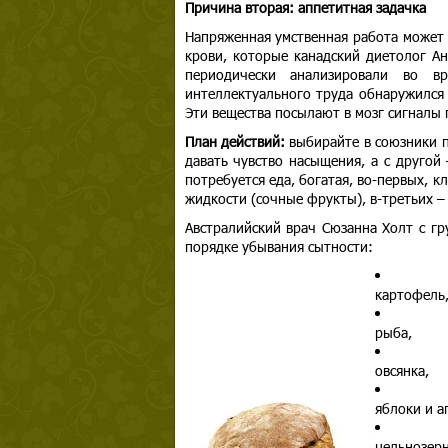
Причина вторая: аппетитная задачка
Напряженная умственная работа может 
крови, которые канадский диетолог Ан
периодически анализировали во в
интеллектуального труда обнаружился
Эти вещества посылают в мозг сигналы 
План действий:
выбирайте в союзники п
давать чувство насыщения, а с другой
потребуется еда, богатая, во-первых, 
жидкости (сочные фрукты), в-третьих –
Австралийский врач Сюзанна Холт с гр
порядке убывания сытности:
картофель
рыба,
овсянка,
яблоки и а
цельнозер