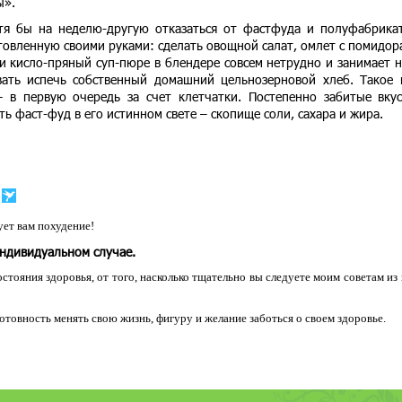
ы».
я бы на неделю-другую отказаться от фастфуда и полуфабрика
товленную своими руками: сделать овощной салат, омлет с помидор
и кисло-пряный суп-пюре в блендере совсем нетрудно и занимает н
ать испечь собственный домашний цельнозерновой хлеб. Такое
– в первую очередь за счет клетчатки. Постепенно забитые вку
ь фаст-фуд в его истинном свете – скопище соли, сахара и жира.
ет вам похудение!
индивидуальном случае.
остояния здоровья, от того, насколько тщательно вы следуете моим советам из
 готовность менять свою жизнь, фигуру и желание заботься о своем здоровье.