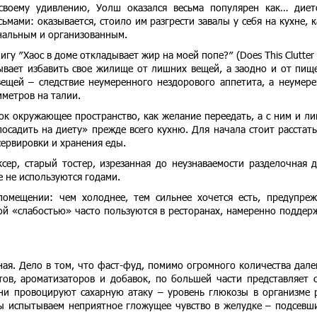
воему удивлению, Уолш оказался весьма популярен как… диет
ьмами: оказывается, стоило им разгрести завалы у себя на кухне, к
нальным и организованным.
гу ″Хаос в доме откладывает жир на моей попе?″ (Does This Clutter
зывает избавить свое жилище от лишних вещей, а заодно и от пищ
вещей – следствие неумеренного нездорового аппетита, а неумер
иметров на талии.
ок окружающее пространство, как желание переедать, а с ним и л
посадить на диету» прежде всего кухню. Для начала стоит расстать
 сервировки и хранения еды.
ер, старый тостер, изрезанная до неузнаваемости разделочная д
 не используются годами.
помещении: чем холоднее, тем сильнее хочется есть, предупре
кой «слабостью» часто пользуются в ресторанах, намеренно поддер
ная. Дело в том, что фаст-фуд, помимо огромного количества дале
ов, ароматизаторов и добавок, по большей части представляет 
они провоцируют сахарную атаку – уровень глюкозы в организме 
мы испытываем неприятное гложущее чувство в желудке – подсевш