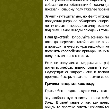
соблазняли излюбленными блюдами (ша
показали: слабому полу тяжелее проти
Звучит неутешительно, но факт: отсюд
поведения (нервное обжорство, аноре
лепту вносит и природная импульсивно
под силу. Такие методы похудения тол
План действий:
Попробуйте все-таки пит
плюс два перекуса. Такой стиль питан
и приводит в чувство «разъевшийся» ж
поменять европейские приборы на кита
получить сигнал о сытости.
Если не получается выдерживать гра
йогурты, хлебцы, вишню, сливы (в том
Подзарядиться эндорфинами и воспол
прогулки быстрым шагом, прыжки со ск
Причина четвертая: хаос вокруг
Грязь и беспорядок на кухне могут ста
Эту любопытную зависимость на собс
Уолш. В своей книге о том, как прев
общем-то простые советы: избавляйте