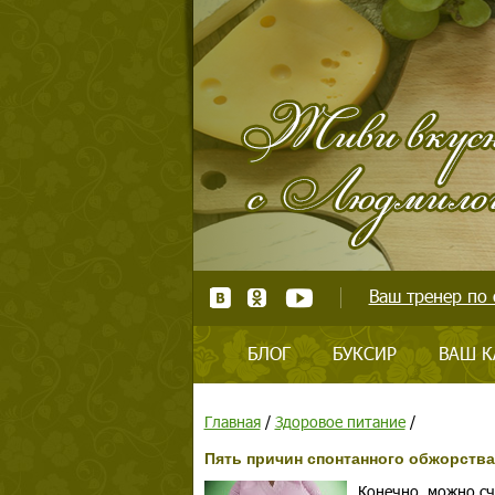
Ваш тренер по 
БЛОГ
БУКСИР
ВАШ К
Главная
/
Здоровое питание
/
Пять причин спонтанного обжорства
Конечно, можно сч