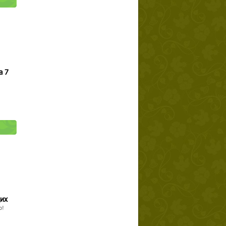
а 7
щих
о!