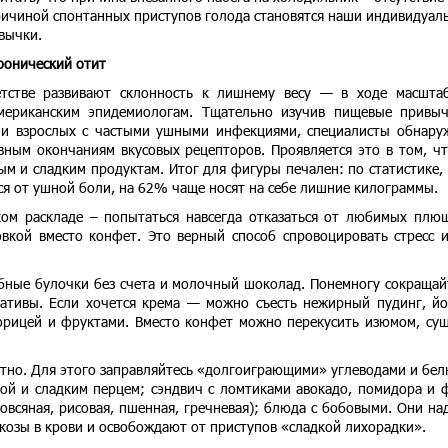
ричиной спонтанных приступов голода становятся наши индивидуал
вычки.
ронический отит
етстве развивают склонность к лишнему весу — в ходе масшта
американским эпидемиологам. Тщательно изучив пищевые привы
 и взрослых с частыми ушными инфекциями, специалисты обнару
вным окончаниям вкусовых рецепторов. Проявляется это в том, ч
м и сладким продуктам. Итог для фигуры печален: по статистике, 
ся от ушной боли, на 62% чаще носят на себе лишние килограммы.
ком раскладе – попытаться навсегда отказаться от любимых плю
овкой вместо конфет. Это верный способ спровоцировать стресс 
бные булочки без счета и молочный шоколад. Понемногу сокращай
ативы. Если хочется крема — можно съесть нежирный пудинг, йо
орицей и фруктами. Вместо конфет можно перекусить изюмом, су
ытно. Для этого заправляйтесь «долгоиграющими» углеводами и бел
ой и сладким перцем; сэндвич с ломтиками авокадо, помидора и 
(овсяная, рисовая, пшенная, гречневая); блюда с бобовыми. Они на
озы в крови и освобождают от приступов «сладкой лихорадки».