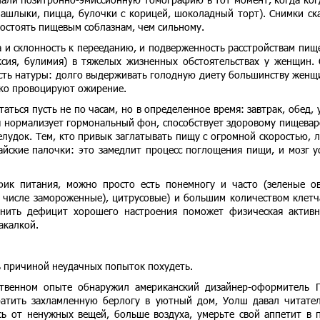
шлыки, пицца, булочки с корицей, шоколадный торт). Снимки ск
востоять пищевым соблазнам, чем сильному.
а и склонность к перееданию, и подверженность расстройствам пищ
ксия, булимия) в тяжелых жизненных обстоятельствах у женщин.
сть натуры: долго выдерживать голодную диету большинству женщ
ько провоцируют ожирение.
аться пусть не по часам, но в определенное время: завтрак, обед, 
ия нормализует гормональный фон, способствует здоровому пищева
елудок. Тем, кто привык заглатывать пищу с огромной скоростью, 
йские палочки: это замедлит процесс поглощения пищи, и мозг у
фик питания, можно просто есть понемногу и часто (зеленые о
 числе замороженные), цитрусовые) и большим количеством клетч
нить дефицит хорошего настроения поможет физическая активн
акалкой.
ть причиной неудачных попыток похудеть.
твенном опыте обнаружил американский дизайнер-оформитель 
ратить захламленную берлогу в уютный дом, Уолш давал читате
сь от ненужных вещей, больше воздуха, умерьте свой аппетит в 