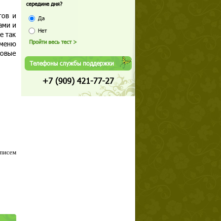
середине дня?
тов и
Да
ами и
Нет
е так
 меню
совые
Телефоны службы поддержки
+7 (909) 421-77-27
 писем