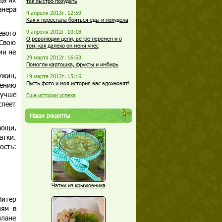
так быстро похудеть
анера
4 апреля 2013г. 12:59
Как я перестала бояться еды и похудела
евого
9 апреля 2012г. 10:18
О революции цели, ветре перемен и о
 Свою
том, как далеко он меня унёс
ин не
29 марта 2012г. 16:53
Помогли картошка, фрукты и имбирь
ужин,
19 марта 2012г. 15:16
Пусть фото и моя история вас вдохновят!
рению
лучше
Еще истории успеха
спеет
Наши рецепты
вощи,
атки.
ость:
Чатни из крыжовника
Питер
лям в
плане