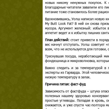
новых никому ненужных покупок. К с
Благодарные читатели завалили его пис
питание тоже становилось более рацио
Вдохновившись, Уолш написал новую кни
My Butt Look Fat? В ней он снова при
мусора. Аргумент железный: избыток 
аппетит ведет и к избытку лишних сант
План действий:
стоит привести в поряд
вес начнут отступать. Уолш советует «
всем, что не используется для готовки,
Треснувшая посуда, неработающий микс
фондюшница и микроволновка, которые
Важно следить и за температурой в 
эксперты из Гарварда. Этой человечес
низкую температуру в залах.
Причина пятая: фаст-фуд
Зависимость от фастфуда – штука опас
полезных нашему здоровью консервант
простые углеводы. Попадая в кровь, 
снижается, и уже спустя час-полтора 