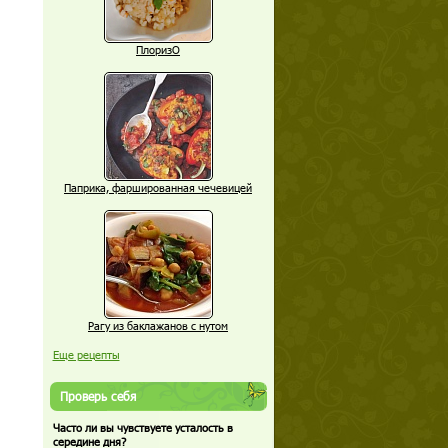
ПлоризО
Паприка, фаршированная чечевицей
Рагу из баклажанов с нутом
Еще рецепты
Проверь себя
Часто ли вы чувствуете усталость в
середине дня?