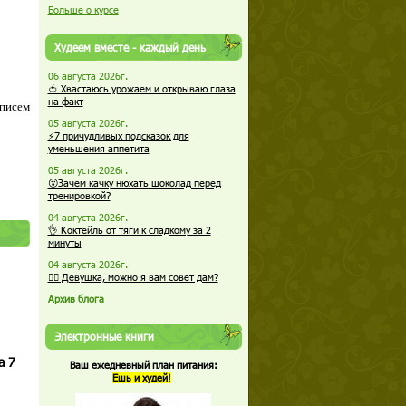
Больше о курсе
Худеем вместе - каждый день
06 августа 2026г.
🍅 Хвастаюсь урожаем и открываю глаза
на факт
 писем
05 августа 2026г.
⚡7 причудливых подсказок для
уменьшения аппетита
05 августа 2026г.
😮Зачем качку нюхать шоколад перед
тренировкой?
04 августа 2026г.
👌 Коктейль от тяги к сладкому за 2
минуты
04 августа 2026г.
🏋️‍♀️ Девушка, можно я вам совет дам?
Архив блога
Электронные книги
а 7
Ваш ежедневный план питания:
Ешь и худей!