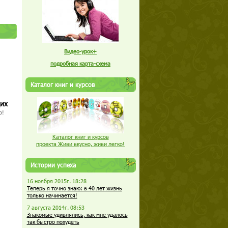
Видео-урок+
подробная карта-схема
Каталог книг и курсов
щих
о!
Каталог книг и курсов
проекта Живи вкусно, живи легко!
Истории успеха
16 ноября 2015г. 18:28
Теперь я точно знаю: в 40 лет жизнь
только начинается!
7 августа 2014г. 08:53
Знакомые удивлялись, как мне удалось
так быстро похудеть