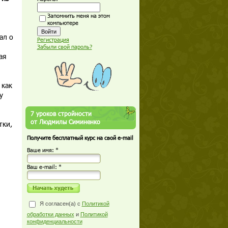
Запомнить меня на этом
компьютере
ал о
Регистрация
Забыли свой пароль?
ая
 как
у
7 уроков стройности
от Людмилы Симиненко
тки,
Получите бесплатный курс на свой e-mail
Ваше имя: *
Ваш е-mail: *
Я согласен(а) с
Политикой
обработки данных
и
Политикой
конфиденциальности