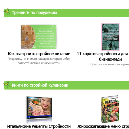
Тренинги по похудению
Как выстроить стройное питание
11 каратов стройности для
бизнес-леди
Похудеть, не считая каждую калорию и без
запрета любимых вкусностей
Простая система похудени
Книги по стройной кулинарии
Итальянские Рецепты Стройности
Жиросжигающие меню стр