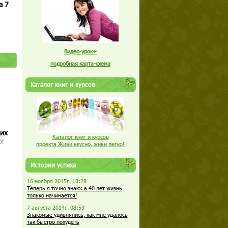
а 7
Видео-урок+
подробная карта-схема
Каталог книг и курсов
щих
Каталог книг и курсов
о!
проекта Живи вкусно, живи легко!
Истории успеха
16 ноября 2015г. 18:28
Теперь я точно знаю: в 40 лет жизнь
только начинается!
7 августа 2014г. 08:53
Знакомые удивлялись, как мне удалось
так быстро похудеть