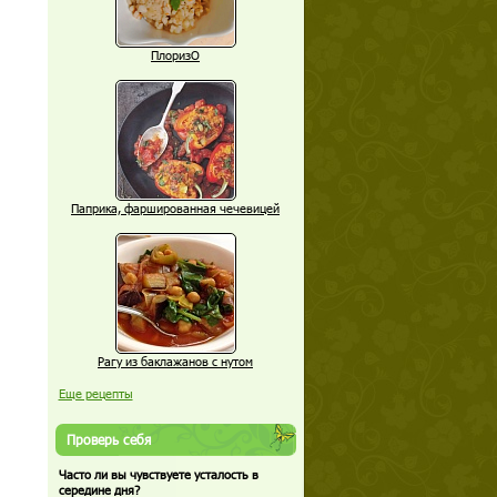
ПлоризО
Паприка, фаршированная чечевицей
Рагу из баклажанов с нутом
Еще рецепты
Проверь себя
Часто ли вы чувствуете усталость в
середине дня?