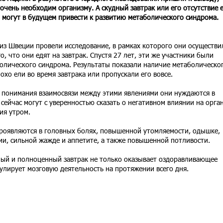
 очень необходим организму. А скудный завтрак или его отсутствие 
, могут в будущем привести к развитию метаболического синдрома.
из Швеции провели исследование, в рамках которого они осуществи
, что они едят на завтрак. Спустя 27 лет, эти же участники были
олического синдрома. Результаты показали наличие метаболическо
хо ели во время завтрака или пропускали его вовсе.
о понимания взаимосвязи между этими явлениями они нуждаются в
сейчас могут с уверенностью сказать о негативном влиянии на орга
ия утром.
роявляются в головных болях, повышенной утомляемости, одышке,
ии, сильной жажде и аппетите, а также повышенной потливости.
ый и полноценный завтрак не только оказывает оздоравливающее
мулирует мозговую деятельность на протяжении всего дня.