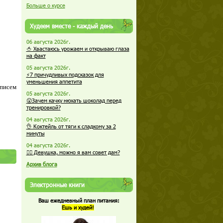
Больше о курсе
Худеем вместе - каждый день
06 августа 2026г.
🍅 Хвастаюсь урожаем и открываю глаза
на факт
05 августа 2026г.
⚡7 причудливых подсказок для
уменьшения аппетита
 писем
05 августа 2026г.
😮Зачем качку нюхать шоколад перед
тренировкой?
04 августа 2026г.
👌 Коктейль от тяги к сладкому за 2
минуты
04 августа 2026г.
🏋️‍♀️ Девушка, можно я вам совет дам?
Архив блога
Электронные книги
Ваш ежедневный план питания:
Ешь и худей!