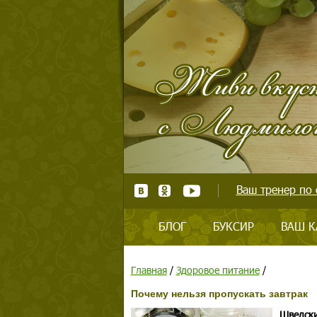
Ваш тренер по 
БЛОГ
БУКСИР
ВАШ К
Главная
/
Здоровое питание
/
Почему нельзя пропускать завтрак
Шведски