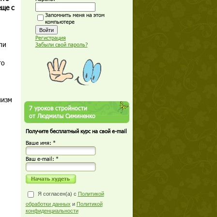
еще с
Запомнить меня на этом
компьютере
Регистрация
ли
Забыли свой пароль?
го
низм
7 уроков стройности
от Людмилы Симиненко
Получите бесплатный курс на свой e-mail
Ваше имя: *
Ваш е-mail: *
Я согласен(а) с
Политикой
обработки данных
и
Политикой
конфиденциальности