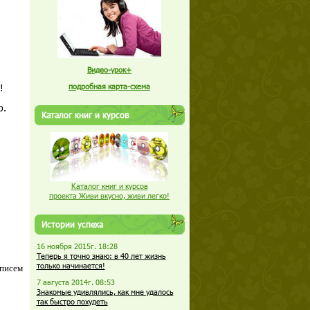
Видео-урок+
!
подробная карта-схема
о.
Каталог книг и курсов
Каталог книг и курсов
проекта Живи вкусно, живи легко!
Истории успеха
16 ноября 2015г. 18:28
Теперь я точно знаю: в 40 лет жизнь
только начинается!
 писем
7 августа 2014г. 08:53
Знакомые удивлялись, как мне удалось
так быстро похудеть