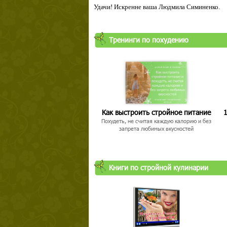
Удачи! Искренне ваша Людмила Симиненко.
Тренинги по похудению
Как выстроить стройное питание
1
Похудеть, не считая каждую калорию и без
запрета любимых вкусностей
Книги по стройной кулинарии