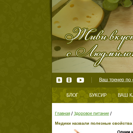
Ваш тренер по 
БЛОГ
БУКСИР
ВАШ К
Главная
/
Здоровое питание
/
Медики назвали полезные свойства
Одним и