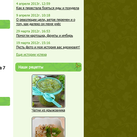
4 апреля 2013г. 12:59
Как я перестала бояться еды и похудела
9 апреля 2012г. 10:18
О революции цели, ветре перемен и о
том, как далеко он меня унёс
29 марта 2012г. 16:53
Помогли картошка, фрукты и имбирь
19 марта 2012г. 15:16
Пусть фото и моя история вас вдохновят!
Еще истории успеха
Наши рецепты
а 7
Чатни из крыжовника