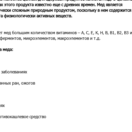
ах этого продукта известно еще с древних времен. Мед является
чески сложным природным продуктом, поскольку в нем содержится
та физиологически активных веществ.
т мед большим количеством витаминов – А, С, Е, К, Н, В, В1, В2, В3 
 ферментов, микроэлементов, макроэлементов и т.д.
а меда:
 заболеваниях
анных ран, ожогов
иях
отивокашлевое средство