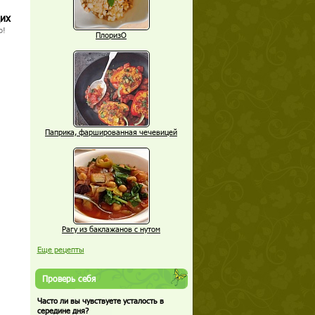
щих
о!
ПлоризО
Паприка, фаршированная чечевицей
Рагу из баклажанов с нутом
Еще рецепты
Проверь себя
Часто ли вы чувствуете усталость в
середине дня?