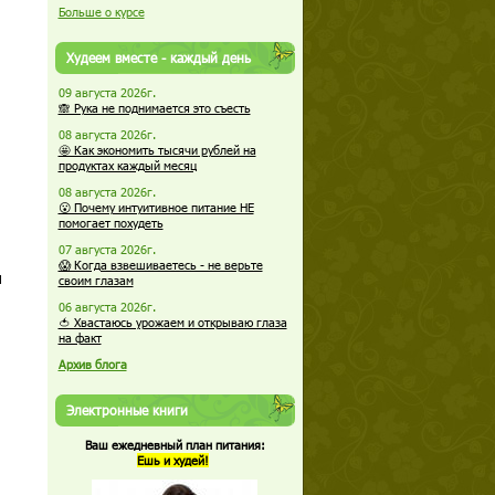
Больше о курсе
Худеем вместе - каждый день
09 августа 2026г.
🙈 Рука не поднимается это съесть
08 августа 2026г.
🤩 Как экономить тысячи рублей на
продуктах каждый месяц
08 августа 2026г.
😮 Почему интуитивное питание НЕ
помогает похудеть
07 августа 2026г.
😱 Когда взвешиваетесь - не верьте
и
своим глазам
06 августа 2026г.
🍅 Хвастаюсь урожаем и открываю глаза
на факт
Архив блога
Электронные книги
Ваш ежедневный план питания:
Ешь и худей!