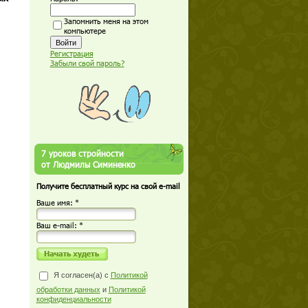
Запомнить меня на этом
компьютере
Регистрация
Забыли свой пароль?
и
7 уроков стройности
от Людмилы Симиненко
Получите бесплатный курс на свой e-mail
Ваше имя: *
Ваш е-mail: *
Я согласен(а) с
Политикой
обработки данных
и
Политикой
конфиденциальности