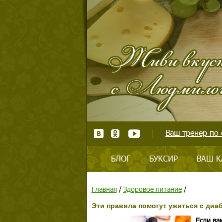
Ваш тренер по 
БЛОГ
БУКСИР
ВАШ К
Главная
/
Здоровое питание
/
Эти правила помогут ужиться с диа
Если ва