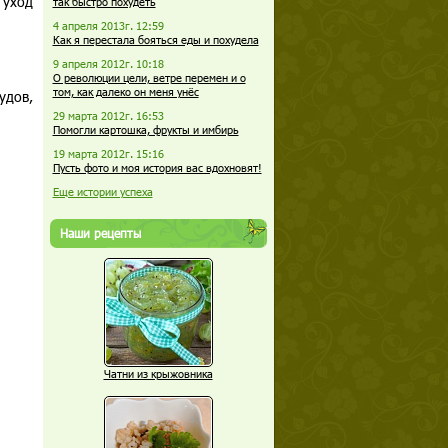
 уход
так быстро похудеть
4 апреля 2013г. 12:59
Как я перестала бояться еды и похудела
9 апреля 2012г. 10:18
О революции цели, ветре перемен и о
том, как далеко он меня унёс
удов,
29 марта 2012г. 16:53
Помогли картошка, фрукты и имбирь
19 марта 2012г. 15:16
Пусть фото и моя история вас вдохновят!
Еще истории успеха
Наши рецепты
Чатни из крыжовника