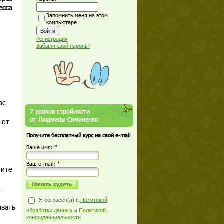
есса
Запомнить меня на этом
компьютере
Регистрация
Забыли свой пароль?
ас
7 уроков стройности
от Людмилы Симиненко
 от
Получите бесплатный курс на свой e-mail
Ваше имя: *
Ваш е-mail: *
лите
,
Я согласен(а) с
Политикой
ивать
обработки данных
и
Политикой
конфиденциальности