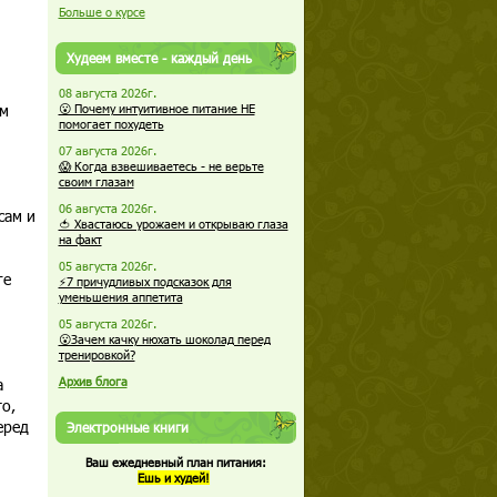
Больше о курсе
Худеем вместе - каждый день
08 августа 2026г.
ом
😮 Почему интуитивное питание НЕ
помогает похудеть
07 августа 2026г.
😱 Когда взвешиваетесь - не верьте
своим глазам
06 августа 2026г.
сам и
🍅 Хвастаюсь урожаем и открываю глаза
на факт
05 августа 2026г.
те
⚡7 причудливых подсказок для
уменьшения аппетита
05 августа 2026г.
😮Зачем качку нюхать шоколад перед
тренировкой?
а
Архив блога
о,
еред
Электронные книги
Ваш ежедневный план питания:
Ешь и худей!