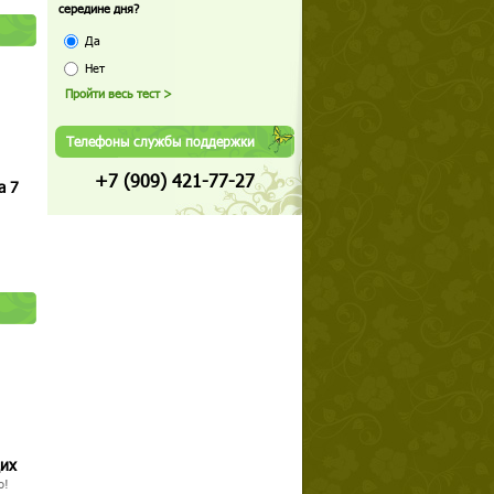
середине дня?
Да
Нет
Телефоны службы поддержки
+7 (909) 421-77-27
а 7
щих
о!