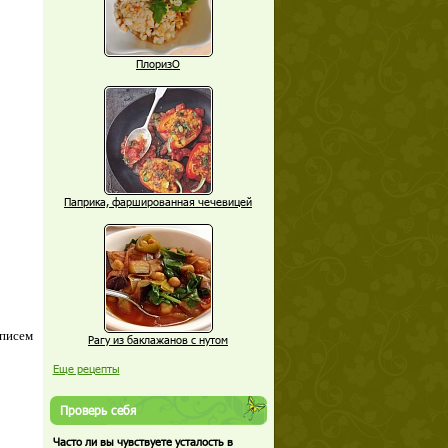
ПлоризО
Паприка, фаршированная чечевицей
 писем
Рагу из баклажанов с нутом
Еще рецепты
Проверь себя
Часто ли вы чувствуете усталость в