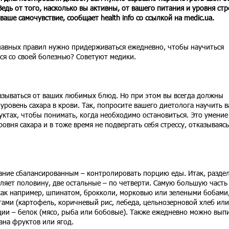
Ведь от того, насколько вы активны, от вашего питания и уровня стр
ваше самочувствие, сообщает health info со ссылкой на medic.ua.
лавных правил нужно придерживаться ежедневно, чтобы научиться
ся со своей болезнью? Советуют медики.
казываться от ваших любимых блюд. Но при этом вы всегда должны
уровень сахара в крови. Так, попросите вашего диетолога научить в
уктах, чтобы понимать, когда необходимо остановиться. Это умение
овня сахара и в тоже время не подвергать себя стрессу, отказываясь
тание сбалансированным – контролировать порцию еды. Итак, разде
авляет половину, две остальные – по четверти. Самую большую часть
ак например, шпинатом, брокколи, морковью или зелеными бобами
ами (картофель, коричневый рис, лебеда, цельнозерновой хлеб или
ции – белок (мясо, рыба или бобовые). Также ежедневно можно вып
ана фруктов или ягод.