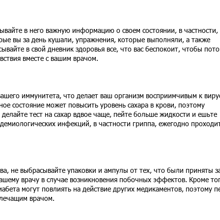
ывайте в него важную информацию о своем состоянии, в частности,
орые вы за день кушали, упражнения, которые выполняли, а также
вайте в свой дневник здоровья все, что вас беспокоит, чтобы пот
вствия вместе с вашим врачом.
вашего иммунитета, что делает ваш организм восприимчивым к виру
ное состояние может повысить уровень сахара в крови, поэтому
 делайте тест на сахар вдвое чаще, пейте больше жидкости и ешьте
демиологических инфекций, в частности гриппа, ежегодно проходи
ва, не выбрасывайте упаковки и ампулы от тех, что были приняты з
ашему врачу в случае возникновения побочных эффектов. Кроме тог
иабета могут повлиять на действие других медикаментов, поэтому п
 лечащим врачом.