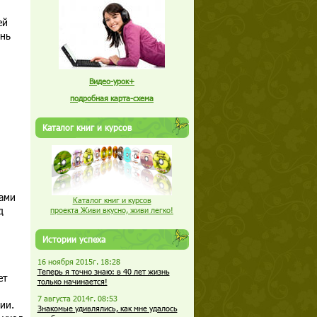
ей
ень
Видео-урок+
подробная карта-схема
Каталог книг и курсов
ами
Каталог книг и курсов
д
проекта Живи вкусно, живи легко!
Истории успеха
16 ноября 2015г. 18:28
Теперь я точно знаю: в 40 лет жизнь
ет
только начинается!
7 августа 2014г. 08:53
ии.
Знакомые удивлялись, как мне удалось