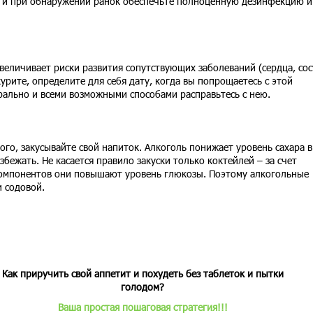
 и при обнаружении ранок обеспечьте полноценную дезинфекцию и
увеличивает риски развития сопутствующих заболеваний (сердца, сос
курите, определите для себя дату, когда вы попрощаетесь с этой
рально и всеми возможными способами расправьтесь с нею.
го, закусывайте свой напиток. Алкоголь понижает уровень сахара в
збежать. Не касается правило закуски только коктейлей – за счет
компонентов они повышают уровень глюкозы. Поэтому алкогольные
 содовой.
Как приручить свой аппетит и похудеть без таблеток и пытки
голодом?
Ваша простая пошаговая стратегия!!!