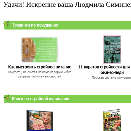
Удачи! Искренне ваша Людмила Симине
Тренинги по похудению
Как выстроить стройное питание
11 каратов стройности для
бизнес-леди
Похудеть, не считая каждую калорию и без
запрета любимых вкусностей
Простая система похудени
Книги по стройной кулинарии