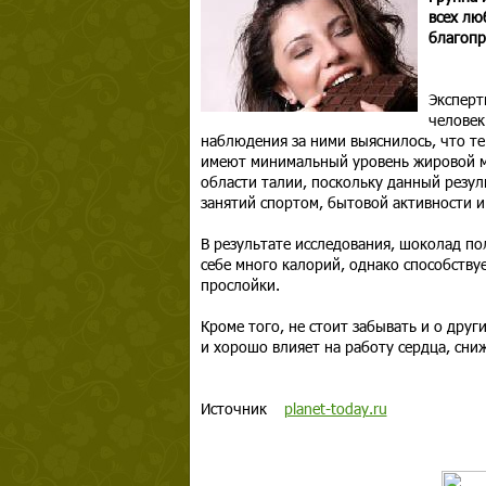
всех лю
благопр
Эксперт
человек
наблюдения за ними выяснилось, что т
имеют минимальный уровень жировой ма
области талии, поскольку данный резул
занятий спортом, бытовой активности и 
В результате исследования, шоколад по
себе много калорий, однако способств
прослойки.
Кроме того, не стоит забывать и о друг
и хорошо влияет на работу сердца, сни
Источник
planet-today.ru