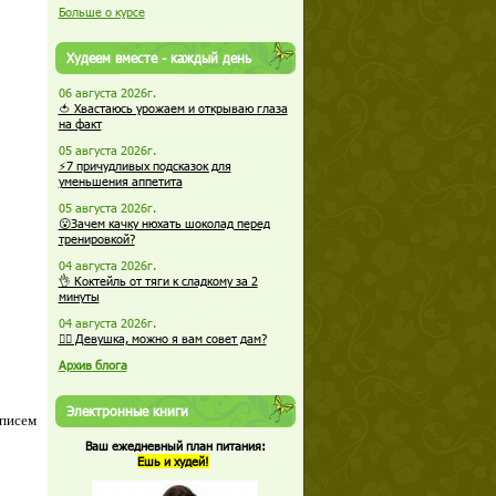
Больше о курсе
Худеем вместе - каждый день
06 августа 2026г.
🍅 Хвастаюсь урожаем и открываю глаза
на факт
05 августа 2026г.
⚡7 причудливых подсказок для
уменьшения аппетита
05 августа 2026г.
😮Зачем качку нюхать шоколад перед
тренировкой?
04 августа 2026г.
👌 Коктейль от тяги к сладкому за 2
минуты
04 августа 2026г.
🏋️‍♀️ Девушка, можно я вам совет дам?
Архив блога
Электронные книги
 писем
Ваш ежедневный план питания:
Ешь и худей!