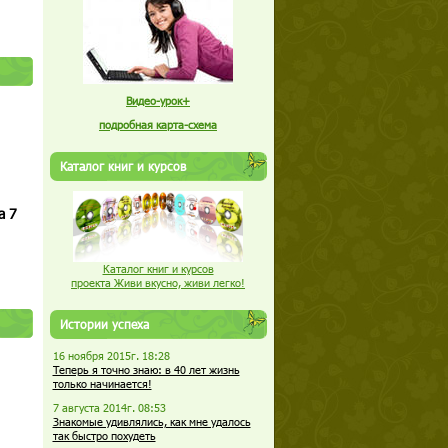
Видео-урок+
подробная карта-схема
Каталог книг и курсов
а 7
Каталог книг и курсов
проекта Живи вкусно, живи легко!
Истории успеха
16 ноября 2015г. 18:28
Теперь я точно знаю: в 40 лет жизнь
только начинается!
7 августа 2014г. 08:53
Знакомые удивлялись, как мне удалось
так быстро похудеть