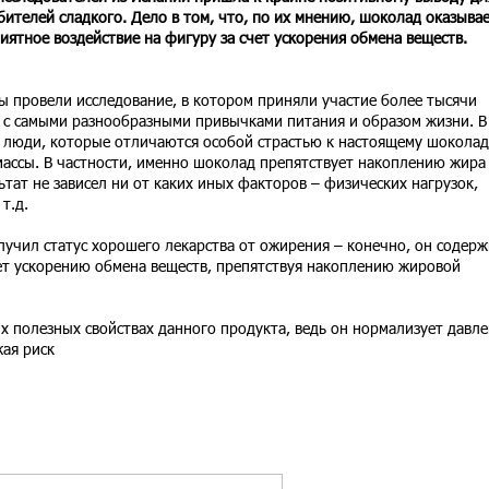
бителей сладкого. Дело в том, что, по их мнению, шоколад оказыва
иятное воздействие на фигуру за счет ускорения обмена веществ.
ы провели исследование, в котором приняли участие более тысячи
 с самыми разнообразными привычками питания и образом жизни. В
е люди, которые отличаются особой страстью к настоящему шоколад
ссы. В частности, именно шоколад препятствует накоплению жира
ьтат не зависел ни от каких иных факторов – физических нагрузок,
т.д.
лучил статус хорошего лекарства от ожирения – конечно, он содерж
ует ускорению обмена веществ, препятствуя накоплению жировой
их полезных свойствах данного продукта, ведь он нормализует давл
жая риск