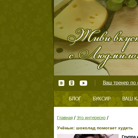
Ваш тренер по 
БЛОГ
БУКСИР
ВАШ К
Главная
/
Это интересно
/
Учёные: шоколад помогает худеть
Группа 