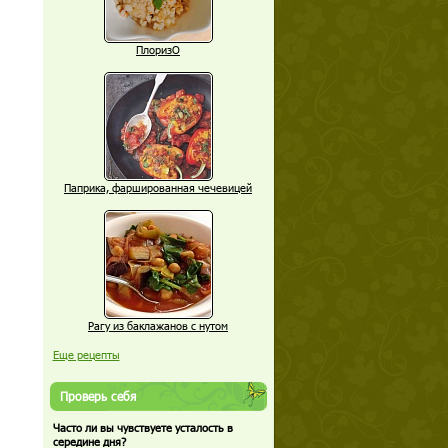
ПлоризО
Паприка, фаршированная чечевицей
Рагу из баклажанов с нутом
Еще рецепты
Проверь себя
Часто ли вы чувствуете усталость в
середине дня?