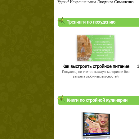
Удачи! Искренне ваша Людмила Симиненко.
Тренинги по похудению
Как выстроить стройное питание
1
Похудеть, не считая каждую калорию и без
запрета любимых вкусностей
Книги по стройной кулинарии