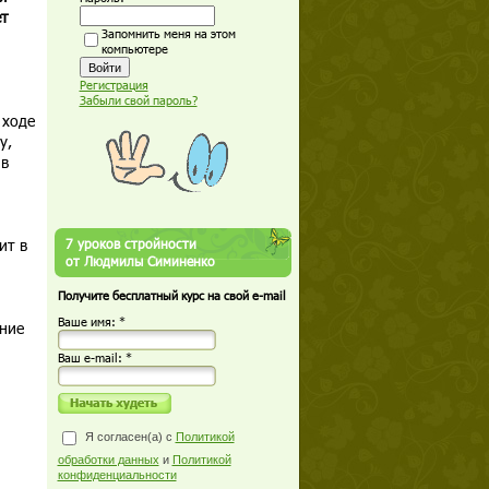
ет
Запомнить меня на этом
компьютере
Регистрация
Забыли свой пароль?
 ходе
у,
 в
ит в
7 уроков стройности
от Людмилы Симиненко
Получите бесплатный курс на свой e-mail
Ваше имя: *
ение
Ваш е-mail: *
Я согласен(а) с
Политикой
обработки данных
и
Политикой
конфиденциальности