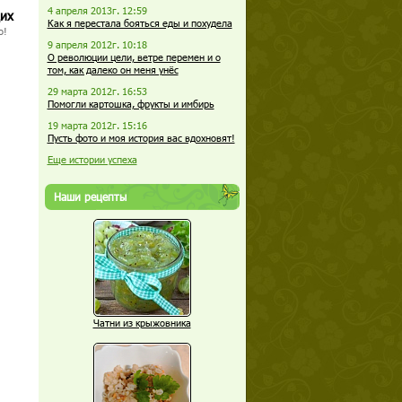
4 апреля 2013г. 12:59
щих
Как я перестала бояться еды и похудела
о!
9 апреля 2012г. 10:18
О революции цели, ветре перемен и о
том, как далеко он меня унёс
29 марта 2012г. 16:53
Помогли картошка, фрукты и имбирь
19 марта 2012г. 15:16
Пусть фото и моя история вас вдохновят!
Еще истории успеха
Наши рецепты
Чатни из крыжовника