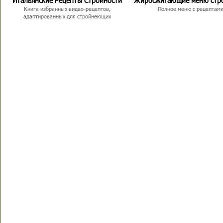
Итальянские Рецепты Стройности
Жиросжигающие меню стр
Книга избранных видео-рецептов,
Полное меню с рецептам
адаптированных для стройнеющих