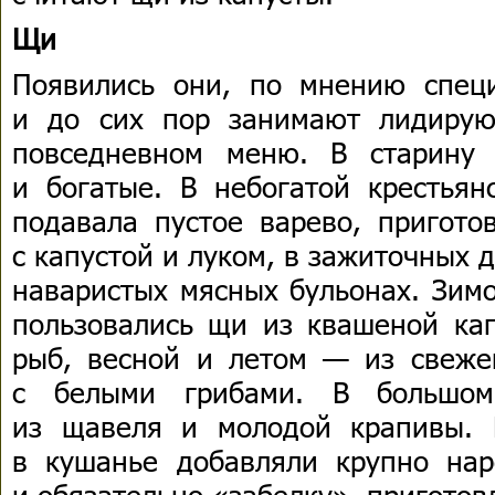
Щи
Появились они, по мнению спец
и до сих пор занимают лидиру
повседневном меню. В старину
и богатые. В небогатой крестьян
подавала пустое варево, пригото
с капустой и луком, в зажиточных д
наваристых мясных бульонах. Зим
пользовались щи из квашеной кап
рыб, весной и летом — из свеже
с белыми грибами. В большом
из щавеля и молодой крапивы. 
в кушанье добавляли крупно на
и обязательно «забелку», пригото