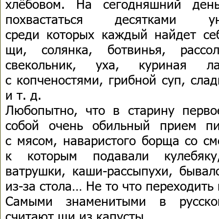
хлёбовом. На сегодняшний ден
похвастаться десятками ун
среди которых каждый найдет се
щи, солянка, ботвинья, рассо
свекольник, уха, куриная л
с копченостями, грибной суп, сла
и т. д.
Любопытно, что в старину перво
собой очень обильный прием п
с мясом, наваристого борща со см
к которым подавали кулебяку,
ватрушки, каши-рассыпухи, бывал
из-за стола… Не то что переходить 
Самыми знаменитыми в русско
считают щи из капусты.