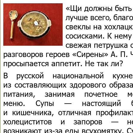
«Щи должны быть 
лучше всего‚ благ
свеклы на хохлацк
сосисками. К нему
свежая петрушка 
разговоров героев «Сирены» А. П.
просыпается аппетит. Не так ли?
В русской национальной кухн
из составляющих здорового образ
питания, занимая почетное м
меню. Супы — настоящий б
и кишечника, отличная профилакт
холециститов и запоров — не
возникают из-за еды всухомятку. С