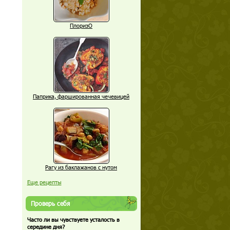
ПлоризО
Паприка, фаршированная чечевицей
Рагу из баклажанов с нутом
Еще рецепты
Проверь себя
Часто ли вы чувствуете усталость в
середине дня?