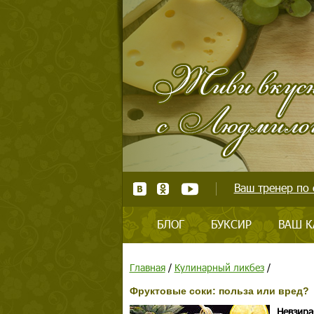
Ваш тренер по 
БЛОГ
БУКСИР
ВАШ К
Главная
/
Кулинарный ликбез
/
Фруктовые соки: польза или вред?
Невзира