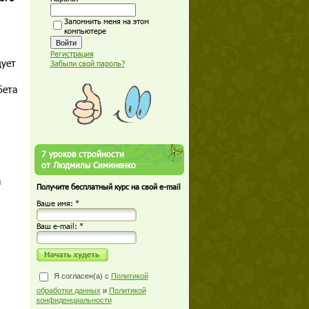
Запомнить меня на этом
компьютере
Регистрация
дует
Забыли свой пароль?
бета
7 уроков стройности
от Людмилы Симиненко
а
Получите бесплатный курс на свой e-mail
Ваше имя: *
Ваш е-mail: *
Я согласен(а) с
Политикой
обработки данных
и
Политикой
конфиденциальности