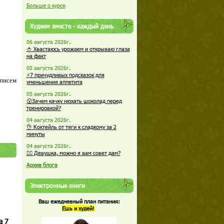
Больше о курсе
Худеем вместе - каждый день
06 августа 2026г.
🍅 Хвастаюсь урожаем и открываю глаза
на факт
05 августа 2026г.
⚡7 причудливых подсказок для
 писем
уменьшения аппетита
05 августа 2026г.
😮Зачем качку нюхать шоколад перед
тренировкой?
04 августа 2026г.
👌 Коктейль от тяги к сладкому за 2
минуты
04 августа 2026г.
🏋️‍♀️ Девушка, можно я вам совет дам?
Архив блога
Электронные книги
Ваш ежедневный план питания:
Ешь и худей!
а 7