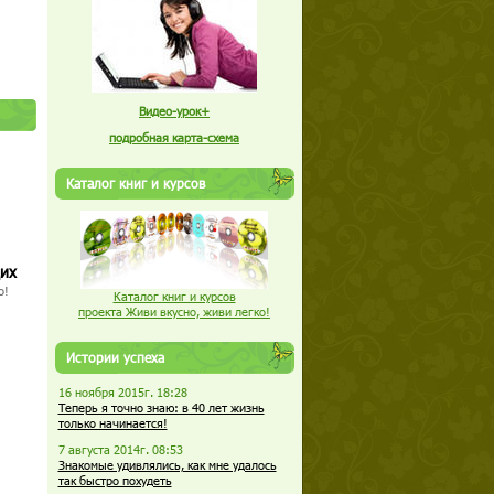
Видео-урок+
подробная карта-схема
Каталог книг и курсов
щих
о!
Каталог книг и курсов
проекта Живи вкусно, живи легко!
Истории успеха
16 ноября 2015г. 18:28
Теперь я точно знаю: в 40 лет жизнь
только начинается!
7 августа 2014г. 08:53
Знакомые удивлялись, как мне удалось
так быстро похудеть