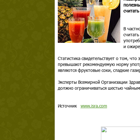
полезны
считать
В частн
считать
употреб
и ожире
Статистика свидетельствует о том, что 
превышают рекомендуемую норму употр
являются фруктовые соки, сладкие гази
Эксперты Всемирной Организации Здрав
должно ограничиваться шестью чайным
Источник
www.isra.com