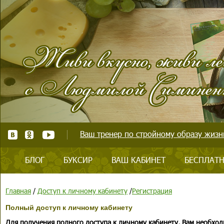
Ваш тренер по стройному образу жизни
БЛОГ
БУКСИР
ВАШ КАБИНЕТ
БЕСПЛАТН
Главная
/
Доступ к личному кабинету
/
Регистрация
Полный доступ к личному кабинету
Для получения полного доступа к личному кабинету, Вам необход