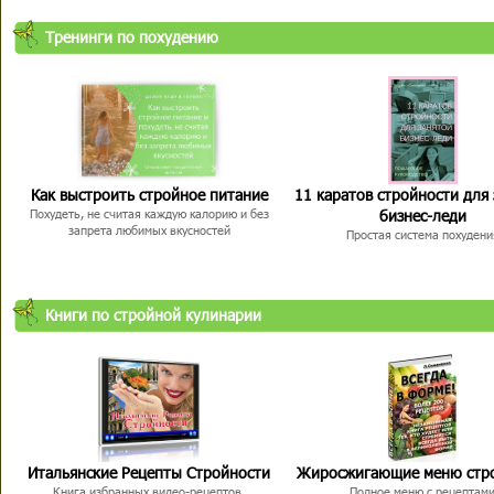
Тренинги по похудению
Как выстроить стройное питание
11 каратов стройности для
бизнес-леди
Похудеть, не считая каждую калорию и без
запрета любимых вкусностей
Простая система похудени
Книги по стройной кулинарии
Итальянские Рецепты Стройности
Жиросжигающие меню стр
Книга избранных видео-рецептов,
Полное меню с рецептам