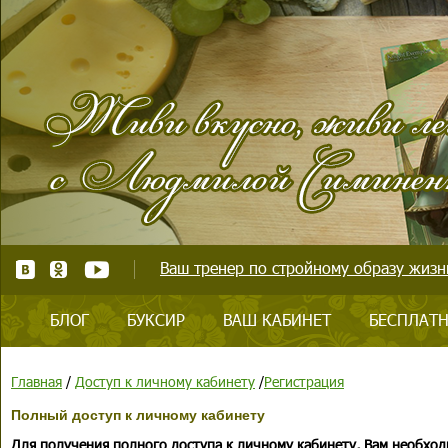
Ваш тренер по стройному образу жизни
БЛОГ
БУКСИР
ВАШ КАБИНЕТ
БЕСПЛАТН
Главная
/
Доступ к личному кабинету
/
Регистрация
Полный доступ к личному кабинету
Для получения полного доступа к личному кабинету, Вам необход