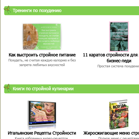
Тренинги по похудению
Как выстроить стройное питание
11 каратов стройности для
бизнес-леди
Похудеть, не считая каждую калорию и без
запрета любимых вкусностей
Простая система похудени
Книги по стройной кулинарии
Итальянские Рецепты Стройности
Жиросжигающие меню стр
Книга избранных видео-рецептов,
Полное меню с рецептам