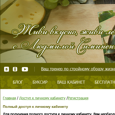
Ваш тренер по стройному образу жизни
БЛОГ
БУКСИР
ВАШ КАБИНЕТ
БЕСПЛАТН
Главная
/
Доступ к личному кабинету
/
Регистрация
Полный доступ к личному кабинету
Для получения полного доступа к личному кабинету, Вам необход