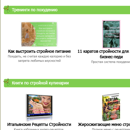
Тренинги по похудению
Как выстроить стройное питание
11 каратов стройности для
бизнес-леди
Похудеть, не считая каждую калорию и без
запрета любимых вкусностей
Простая система похудени
Книги по стройной кулинарии
Итальянские Рецепты Стройности
Жиросжигающие меню стр
Книга избранных видео-рецептов,
Полное меню с рецептам