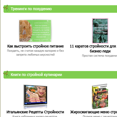
Тренинги по похудению
Как выстроить стройное питание
11 каратов стройности для
бизнес-леди
Похудеть, не считая каждую калорию и без
запрета любимых вкусностей
Простая система похудени
Книги по стройной кулинарии
Итальянские Рецепты Стройности
Жиросжигающие меню стр
Книга избранных видео-рецептов,
Полное меню с рецептам