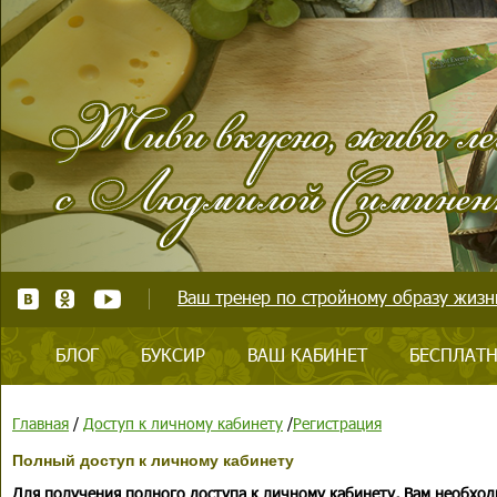
Ваш тренер по стройному образу жизни
БЛОГ
БУКСИР
ВАШ КАБИНЕТ
БЕСПЛАТН
Главная
/
Доступ к личному кабинету
/
Регистрация
Полный доступ к личному кабинету
Для получения полного доступа к личному кабинету, Вам необход