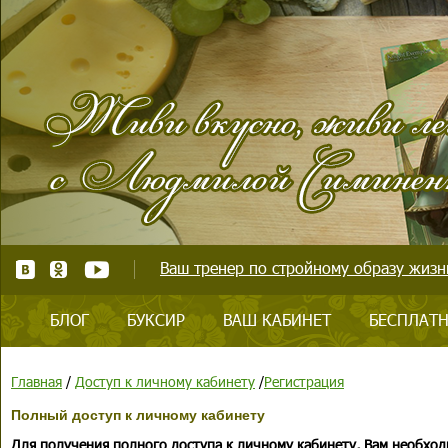
Ваш тренер по стройному образу жизни
БЛОГ
БУКСИР
ВАШ КАБИНЕТ
БЕСПЛАТН
Главная
/
Доступ к личному кабинету
/
Регистрация
Полный доступ к личному кабинету
Для получения полного доступа к личному кабинету, Вам необход