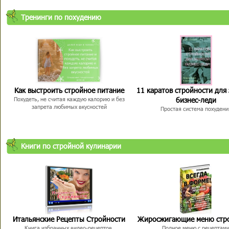
Тренинги по похудению
Как выстроить стройное питание
11 каратов стройности для
бизнес-леди
Похудеть, не считая каждую калорию и без
запрета любимых вкусностей
Простая система похудени
Книги по стройной кулинарии
Итальянские Рецепты Стройности
Жиросжигающие меню стр
Книга избранных видео-рецептов,
Полное меню с рецептам