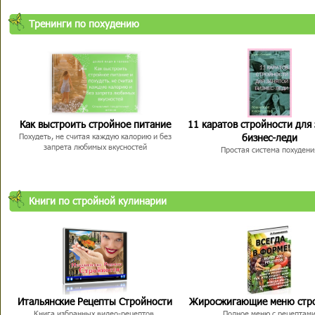
Тренинги по похудению
Как выстроить стройное питание
11 каратов стройности для
бизнес-леди
Похудеть, не считая каждую калорию и без
запрета любимых вкусностей
Простая система похудени
Книги по стройной кулинарии
Итальянские Рецепты Стройности
Жиросжигающие меню стр
Книга избранных видео-рецептов,
Полное меню с рецептам