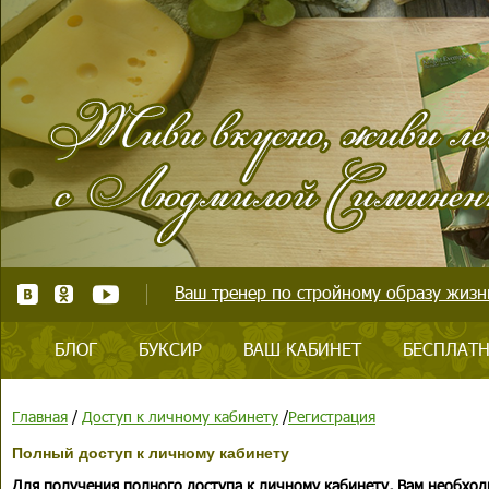
Ваш тренер по стройному образу жизни
БЛОГ
БУКСИР
ВАШ КАБИНЕТ
БЕСПЛАТН
Главная
/
Доступ к личному кабинету
/
Регистрация
Полный доступ к личному кабинету
Для получения полного доступа к личному кабинету, Вам необход