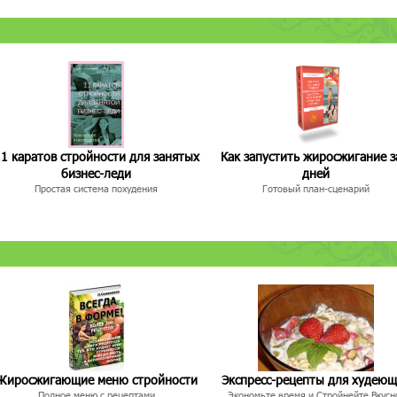
1 каратов стройности для занятых
Как запустить жиросжигание з
бизнес-леди
дней
Простая система похудения
Готовый план-сценарий
Жиросжигающие меню стройности
Экспресс-рецепты для худею
Полное меню с рецептами
Экономьте время и Стройнейте Вкусн