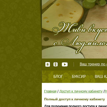
Ваш тренер по 
БЛОГ
БУКСИР
ВАШ К
Главная
/
Доступ к личному кабинету
/
Р
Полный доступ к личному кабинету
Для получения полного доступа к личн