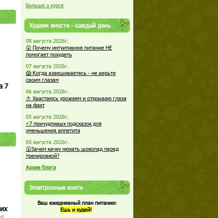
Больше о курсе
Худеем вместе - каждый день
08 августа 2026г.
😮 Почему интуитивное питание НЕ
помогает похудеть
07 августа 2026г.
😱 Когда взвешиваетесь - не верьте
своим глазам
а 7
06 августа 2026г.
🍅 Хвастаюсь урожаем и открываю глаза
на факт
05 августа 2026г.
⚡7 причудливых подсказок для
уменьшения аппетита
05 августа 2026г.
😮Зачем качку нюхать шоколад перед
тренировкой?
Архив блога
Электронные книги
Ваш ежедневный план питания:
щих
Ешь и худей!
о!