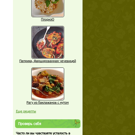
ПлоризО
Паприка, фаршированная чечевицей
Рагу из баклажанов с нутом
Еще рецепты
Проверь себя
Часто ли вы чувствуете усталость в