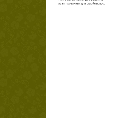
адаптированных для стройнеющих