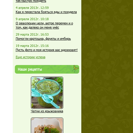
так быстро похудеть
4 апреля 2013г. 12:59
Как я перестала бояться еды и похудела
9 апреля 2012г. 10:18
О революции цели, ветре перемен и о
том, как далеко он меня унёс
29 марта 2012г. 16:53
Помогли картошка, фрукты и имбирь
19 марта 2012г. 15:16
Пусть фото и моя история вас вдохновят!
Еще истории успеха
Наши рецепты
Чатни из крыжовника