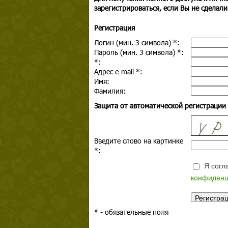
зарегистрироваться, если Вы не сделали
Регистрация
Логин (мин. 3 символа)
*
:
Пароль (мин. 3 символа)
*
:
*
:
Адрес e-mail
*
:
Имя:
Фамилия:
Защита от автоматической регистрации
Введите слово на картинке
*
:
Я согла
конфиденц
*
- обязательные поля