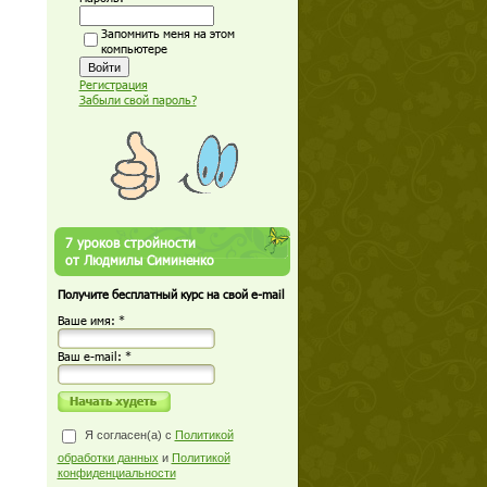
Запомнить меня на этом
компьютере
Регистрация
Забыли свой пароль?
7 уроков стройности
от Людмилы Симиненко
Получите бесплатный курс на свой e-mail
Ваше имя: *
Ваш е-mail: *
Я согласен(а) с
Политикой
обработки данных
и
Политикой
конфиденциальности