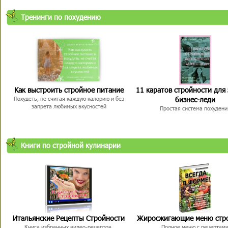
Тренинги по похудению
Как выстроить стройное питание
11 каратов стройности для
бизнес-леди
Похудеть, не считая каждую калорию и без
запрета любимых вкусностей
Простая система похудени
Книги по стройной кулинарии
Итальянские Рецепты Стройности
Жиросжигающие меню стр
Книга избранных видео-рецептов,
Полное меню с рецептам