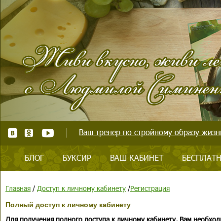
Ваш тренер по стройному образу жизни
БЛОГ
БУКСИР
ВАШ КАБИНЕТ
БЕСПЛАТН
Главная
/
Доступ к личному кабинету
/
Регистрация
Полный доступ к личному кабинету
Для получения полного доступа к личному кабинету, Вам необход