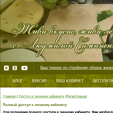
Ваш тренер по стройному образу жизни
БЛОГ
БУКСИР
ВАШ КАБИНЕТ
БЕСПЛАТН
Главная
/
Доступ к личному кабинету
/
Регистрация
Полный доступ к личному кабинету
Для получения полного доступа к личному кабинету, Вам необход