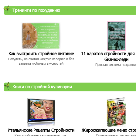
Тренинги по похудению
Как выстроить стройное питание
11 каратов стройности для
бизнес-леди
Похудеть, не считая каждую калорию и без
запрета любимых вкусностей
Простая система похудени
Книги по стройной кулинарии
Итальянские Рецепты Стройности
Жиросжигающие меню стр
Книга избранных видео-рецептов,
Полное меню с рецептам