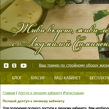
Ваш тренер по стройному образу жизни
БЛОГ
БУКСИР
ВАШ КАБИНЕТ
БЕСПЛАТН
Главная
/
Доступ к личному кабинету
/
Регистрация
Полный доступ к личному кабинету
Для получения полного доступа к личному кабинету, Вам необход