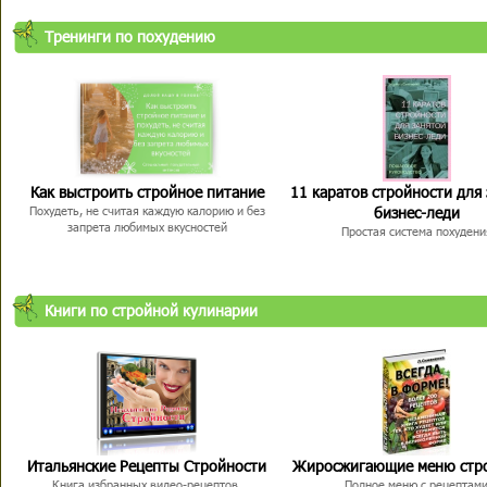
Тренинги по похудению
Как выстроить стройное питание
11 каратов стройности для
бизнес-леди
Похудеть, не считая каждую калорию и без
запрета любимых вкусностей
Простая система похудени
Книги по стройной кулинарии
Итальянские Рецепты Стройности
Жиросжигающие меню стр
Книга избранных видео-рецептов,
Полное меню с рецептам