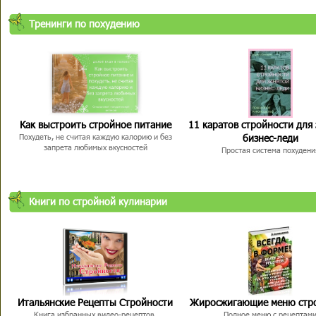
Тренинги по похудению
Как выстроить стройное питание
11 каратов стройности для
бизнес-леди
Похудеть, не считая каждую калорию и без
запрета любимых вкусностей
Простая система похудени
Книги по стройной кулинарии
Итальянские Рецепты Стройности
Жиросжигающие меню стр
Книга избранных видео-рецептов,
Полное меню с рецептам